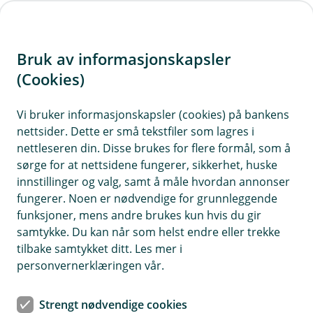
H
o
Bruk av informasjonskapsler
p
p
(Cookies)
i
Vi bruker informasjonskapsler (cookies) på bankens
nettsider. Dette er små tekstfiler som lagres i
n
nettleseren din. Disse brukes for flere formål, som å
n
sørge for at nettsidene fungerer, sikkerhet, huske
h
innstillinger og valg, samt å måle hvordan annonser
o
fungerer. Noen er nødvendige for grunnleggende
funksjoner, mens andre brukes kun hvis du gir
d
samtykke. Du kan når som helst endre eller trekke
e
tilbake samtykket ditt. Les mer i
t
personvernerklæringen vår.
Daglig drift
Strengt nødvendige cookies