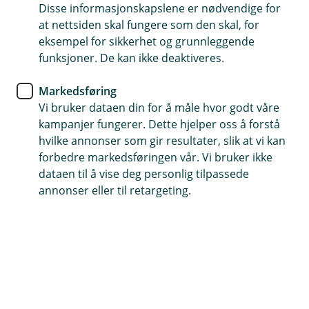
Disse informasjonskapslene er nødvendige for
Vi ønsker at bedriftshverdagen din skal være så
at nettsiden skal fungere som den skal, for
effektiv og enkel som mulig, og vil derfor hjelpe deg
eksempel for sikkerhet og grunnleggende
med å finne de beste produktene for din daglige
funksjoner. De kan ikke deaktiveres.
drift.
Markedsføring
Vi bruker dataen din for å måle hvor godt våre
kampanjer fungerer. Dette hjelper oss å forstå
Alt du trenger - med rådgivning hele
hvilke annonser som gir resultater, slik at vi kan
veien
forbedre markedsføringen vår. Vi bruker ikke
dataen til å vise deg personlig tilpassede
Hos oss får du alle tjenester og produkter du
annonser eller til retargeting.
trenger for å styre din bedrift i hverdagen.
Du får du en fast bedriftsrådgiver og sparringspartner
som ser helheten, og finner gode løsninger tilpasset
dine behov.