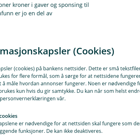
oner kroner i gaver og sponsing til
mfunn er jo en del av
er bor, og det er her vi kan gjøre en
rmasjonskapsler (Cookies)
sler (cookies) på bankens nettsider. Dette er små tekstfile
ukes for flere formål, som å sørge for at nettsidene fungerer
samt å måle hvordan annonser fungerer. Noen er nødvendige 
rukes kun hvis du gir samtykke. Du kan når som helst endre 
i personvernerklæringen vår.
cookies
pslene er nødvendige for at nettsiden skal fungere som den
ggende funksjoner. De kan ikke deaktiveres.