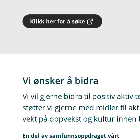
(
Klikk her for å søke
E
k
s
t
e
r
n
l
e
Vi ønsker å bidra
n
k
Vi vil gjerne bidra til positiv aktiv
e
)
støtter vi gjerne med midler til akt
vekt på oppvekst og kultur innen
En del av samfunnsoppdraget vårt