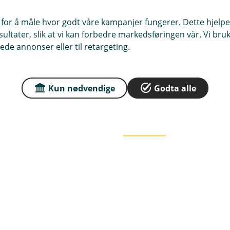
 for å måle hvor godt våre kampanjer fungerer. Dette hjelper
ltater, slik at vi kan forbedre markedsføringen vår. Vi bruke
ede annonser eller til retargeting.
Kun nødvendige
Godta alle
Jernveien rett opp
rbrukshallen med
Les mer