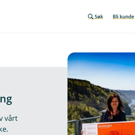
Søk
Bli kunde
ing
v vårt
ke.