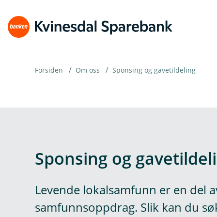
H
o
p
p
i
Forsiden
Om oss
Sponsing og gavetildeling
n
n
h
o
Sponsing og gavetildel
d
e
t
Levende lokalsamfunn er en del a
samfunnsoppdrag. Slik kan du sø