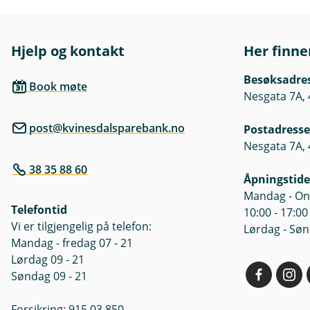
Hjelp og kontakt
Her finne
Besøksadre
Book møte
Nesgata 7A, 
post@kvinesdalsparebank.no
Postadresse
Nesgata 7A, 
38 35 88 60
Åpningstide
Mandag - Ons
Telefontid
10:00 - 17:00
Vi er tilgjengelig på telefon:
Lørdag - Søn
Mandag - fredag 07 - 21
Lørdag 09 - 21
Søndag 09 - 21
Forsikring: 915 03 850