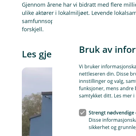
Gjennom årene har vi bidratt med flere milli
ulike aktører i lokalmiljøet. Levende lokalsa
samfunnsoppdraget vårt. Det er her våre kund
forskjell.
Bruk av info
Les gjerne
Vi bruker informasjonskap
nettleseren din. Disse br
innstillinger og valg, 
funksjoner, mens andre b
samtykket ditt. Les mer 
Strengt nødvendige 
Disse informasjonska
sikkerhet og grunnle