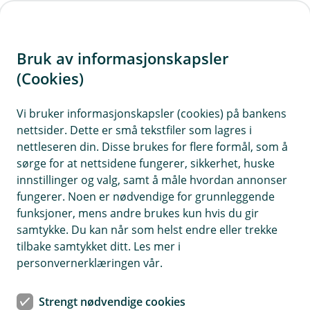
H
o
Bruk av informasjonskapsler
p
p
(Cookies)
Klagehåndtering
i
Vi bruker informasjonskapsler (cookies) på bankens
Vi har som mål å ha fornøyde kunder. Likevel kan
nettsider. Dette er små tekstfiler som lagres i
n
det innimellom oppstå forhold som gjør at våre
nettleseren din. Disse brukes for flere formål, som å
n
bankkunder ikke er fullt ut tilfreds. Dersom det er
sørge for at nettsidene fungerer, sikkerhet, huske
h
tilfelle, ønsker vi å høre fra deg.
innstillinger og valg, samt å måle hvordan annonser
o
fungerer. Noen er nødvendige for grunnleggende
funksjoner, mens andre brukes kun hvis du gir
d
samtykke. Du kan når som helst endre eller trekke
e
tilbake samtykket ditt. Les mer i
Hvis du opplever noe du ikke er fornøyd med,
t
personvernerklæringen vår.
oppfordrer vi deg til å kontakte oss. Vår
kontaktinformasjon finner du under "Om banken".
Strengt nødvendige cookies