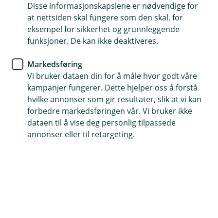
Disse informasjonskapslene er nødvendige for
Du kan også ta kontakt med din kundeansvarlige i
at nettsiden skal fungere som den skal, for
banken. Dersom du etter dialog med oss eller
eksempel for sikkerhet og grunnleggende
kundeansvarlig velger å rette en formell klage, skal
funksjoner. De kan ikke deaktiveres.
denne framsettes skriftlig på bankens klageskjema.
Skjemaet kan lastes ned på våre nettsider, eller du kan
Markedsføring
få det tilsendt per post og e-post.
Vi bruker dataen din for å måle hvor godt våre
kampanjer fungerer. Dette hjelper oss å forstå
Last ned skjema
hvilke annonser som gir resultater, slik at vi kan
forbedre markedsføringen vår. Vi bruker ikke
Skjemaet returneres til banken pr. post eller personlig i
dataen til å vise deg personlig tilpassede
banken med nødvendige opplysninger om eventuelle
annonser eller til retargeting.
vedlegg for å dokumentere klagen.
Vi sender deg en skriftlig bekreftelse på at klagen er
mottatt, samt en indikasjon på forventet
behandlingstid. Bekreftelsen skal sendes innen en uke
etter at den formelle klagen er mottatt. Alle formelle
klager skal besvares skriftlig av banken, og avgjørelser