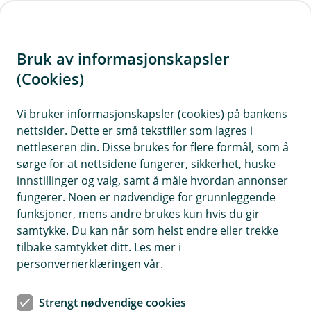
H
o
Bruk av informasjonskapsler
p
p
(Cookies)
i
Vi bruker informasjonskapsler (cookies) på bankens
nettsider. Dette er små tekstfiler som lagres i
n
nettleseren din. Disse brukes for flere formål, som å
n
sørge for at nettsidene fungerer, sikkerhet, huske
h
innstillinger og valg, samt å måle hvordan annonser
o
fungerer. Noen er nødvendige for grunnleggende
funksjoner, mens andre brukes kun hvis du gir
d
samtykke. Du kan når som helst endre eller trekke
e
tilbake samtykket ditt. Les mer i
t
personvernerklæringen vår.
Lån og finansiering
Strengt nødvendige cookies