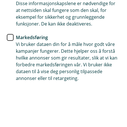
Disse informasjonskapslene er nødvendige for
Bedrifter forandrer seg - og det gjør
at nettsiden skal fungere som den skal, for
finansieringsbehovene også. Enten du trenger
eksempel for sikkerhet og grunnleggende
kortsiktig eller langsiktig finansiering hjelper vi deg
funksjoner. De kan ikke deaktiveres.
med å finne den beste løsningen for din bedrift.
Markedsføring
Vi bruker dataen din for å måle hvor godt våre
Søk om lån og finansiering
kampanjer fungerer. Dette hjelper oss å forstå
hvilke annonser som gir resultater, slik at vi kan
forbedre markedsføringen vår. Vi bruker ikke
Finansieringsløsninger for dine behov
dataen til å vise deg personlig tilpassede
annonser eller til retargeting.
Bedrifter som vokser og har det bra, skaper
arbeidsplasser, vekst og trygghet for
lokalsamfunnet.
For at virksomheten din skal vokse, må du investere
både tid og kapital. Noen ganger er det nødvendig med