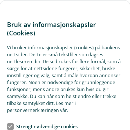
H
o
Bruk av informasjonskapsler
p
p
(Cookies)
i
Vi bruker informasjonskapsler (cookies) på bankens
nettsider. Dette er små tekstfiler som lagres i
n
nettleseren din. Disse brukes for flere formål, som å
n
sørge for at nettsidene fungerer, sikkerhet, huske
h
innstillinger og valg, samt å måle hvordan annonser
o
fungerer. Noen er nødvendige for grunnleggende
funksjoner, mens andre brukes kun hvis du gir
d
samtykke. Du kan når som helst endre eller trekke
e
tilbake samtykket ditt. Les mer i
t
personvernerklæringen vår.
Hvis avlingen svikter, er det godt å ha en forsikring i bakhånd
Strengt nødvendige cookies