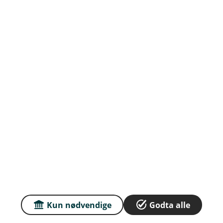
Om oss
Priser
Sammenlign våre priser med andre selskaper på
Finansportalen.no
Våre priser
Personvern og informasjonskapsler
Sikkerhet og antihvitvask
Kun nødvendige
Godta alle