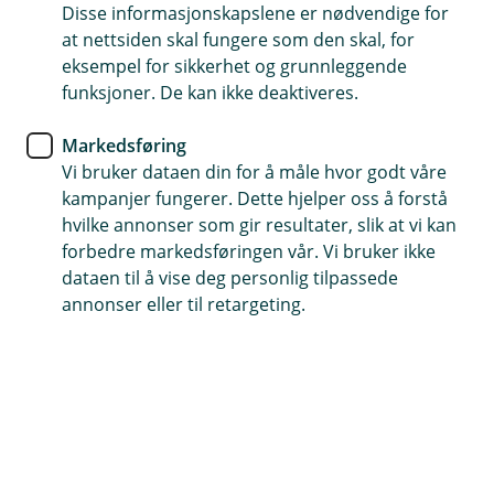
BM Forsikring
Disse informasjonskapslene er nødvendige for
at nettsiden skal fungere som den skal, for
Husk å tegne
eksempel for sikkerhet og grunnleggende
funksjoner. De kan ikke deaktiveres.
avlingsskadeforsikring før
våronna starter
Markedsføring
Vi bruker dataen din for å måle hvor godt våre
Nytt år, nye muligheter. Tiden før våronna setter i
kampanjer fungerer. Dette hjelper oss å forstå
gang er en perfekt tid for å gå over forsikringene
hvilke annonser som gir resultater, slik at vi kan
forbedre markedsføringen vår. Vi bruker ikke
dine. Spesielt avlingsskadeforsikringen, som må
dataen til å vise deg personlig tilpassede
være på plass før noe går i jorden.
annonser eller til retargeting.
Starten på året er en ypperlig anledning til å sikre at du
er godt forberedt for sesongen som kommer. Ved å ha
avlingsskadeforsikringen på plass før våronna, kan du
jobbe med litt mer ro i sjelen. Da har du et ekstra
sikkerhetsnett hvis avlingene dine blir utsatt for tørke,
flom eller annet ekstremvær.