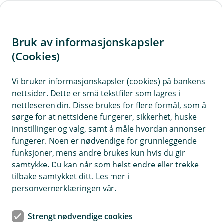
H
o
Bruk av informasjonskapsler
p
p
(Cookies)
i
Vi bruker informasjonskapsler (cookies) på bankens
nettsider. Dette er små tekstfiler som lagres i
n
nettleseren din. Disse brukes for flere formål, som å
n
sørge for at nettsidene fungerer, sikkerhet, huske
h
innstillinger og valg, samt å måle hvordan annonser
o
fungerer. Noen er nødvendige for grunnleggende
funksjoner, mens andre brukes kun hvis du gir
d
samtykke. Du kan når som helst endre eller trekke
e
tilbake samtykket ditt. Les mer i
t
personvernerklæringen vår.
Cyberforsikring
Strengt nødvendige cookies