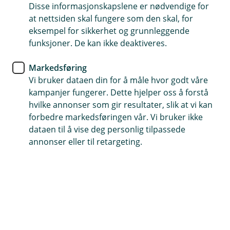
Disse informasjonskapslene er nødvendige for
Gjenoppretting av data og programvare
at nettsiden skal fungere som den skal, for
eksempel for sikkerhet og grunnleggende
Erstatning ved avbrudd
funksjoner. De kan ikke deaktiveres.
Hjelp til gjenoppretting og skadebegrensning
Markedsføring
Vi bruker dataen din for å måle hvor godt våre
Kontakt meg om dataangrepsforsikring
kampanjer fungerer. Dette hjelper oss å forstå
hvilke annonser som gir resultater, slik at vi kan
forbedre markedsføringen vår. Vi bruker ikke
Hva er cyberforsikring?
dataen til å vise deg personlig tilpassede
annonser eller til retargeting.
Beskytt noe av det viktigste bedriften har,
bedriftens data og datasystemer, mot
dataangrep.