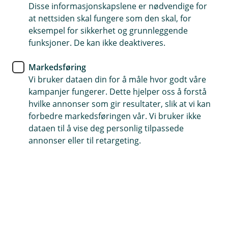
Disse informasjonskapslene er nødvendige for
Erstatning kan utbetales uten domfellelse
at nettsiden skal fungere som den skal, for
eksempel for sikkerhet og grunnleggende
Dekker tap ved datakriminalitet og virus
funksjoner. De kan ikke deaktiveres.
Dekker økonomiske tap ved underslag og bedrageri
Markedsføring
Vi bruker dataen din for å måle hvor godt våre
Kontakt meg om kriminalitetsforsikring
kampanjer fungerer. Dette hjelper oss å forstå
hvilke annonser som gir resultater, slik at vi kan
forbedre markedsføringen vår. Vi bruker ikke
Hva er kriminalitetsforsikring?
dataen til å vise deg personlig tilpassede
annonser eller til retargeting.
Kriminalitetsforsikring (underslagsforsikring)
dekker direkte økonomiske tap dersom ansatte,
vikarer eller andre utfører en straffbar handling
med vinningshensikt – som underslag, bedrageri
eller datakriminalitet.