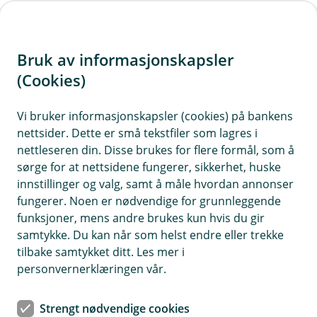
H
o
Bruk av informasjonskapsler
p
p
(Cookies)
i
Vi bruker informasjonskapsler (cookies) på bankens
nettsider. Dette er små tekstfiler som lagres i
n
nettleseren din. Disse brukes for flere formål, som å
n
sørge for at nettsidene fungerer, sikkerhet, huske
h
innstillinger og valg, samt å måle hvordan annonser
o
fungerer. Noen er nødvendige for grunnleggende
funksjoner, mens andre brukes kun hvis du gir
d
samtykke. Du kan når som helst endre eller trekke
e
tilbake samtykket ditt. Les mer i
t
personvernerklæringen vår.
Kriminalitetsforsikring
Strengt nødvendige cookies