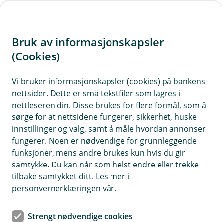
H
o
Bruk av informasjonskapsler
p
p
(Cookies)
Meld skade på bygninger og
i
eiendeler
Vi bruker informasjonskapsler (cookies) på bankens
nettsider. Dette er små tekstfiler som lagres i
n
Logg inn og velg forsikringen det gjelder. Svar på
nettleseren din. Disse brukes for flere formål, som å
n
sørge for at nettsidene fungerer, sikkerhet, huske
spørsmål om hva som har skjedd. Ved behov for
h
innstillinger og valg, samt å måle hvordan annonser
befaring vil en av leverandørene våre ta kontakt
o
fungerer. Noen er nødvendige for grunnleggende
innen kort tid.
funksjoner, mens andre brukes kun hvis du gir
d
samtykke. Du kan når som helst endre eller trekke
e
tilbake samtykket ditt. Les mer i
t
personvernerklæringen vår.
Strengt nødvendige cookies