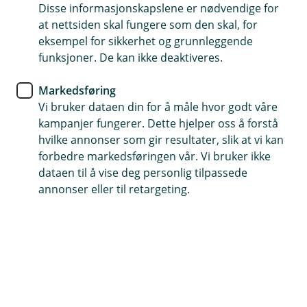
Allerede meldt inn skade?
Disse informasjonskapslene er nødvendige for
at nettsiden skal fungere som den skal, for
Hvis du har saksnummeret ditt kan du enkelt
eksempel for sikkerhet og grunnleggende
ettersende dokumenter eller oppdatere
funksjoner. De kan ikke deaktiveres.
informasjon i en innmeldt skadesak.
Markedsføring
Oppdater sak
Vi bruker dataen din for å måle hvor godt våre
kampanjer fungerer. Dette hjelper oss å forstå
hvilke annonser som gir resultater, slik at vi kan
forbedre markedsføringen vår. Vi bruker ikke
dataen til å vise deg personlig tilpassede
annonser eller til retargeting.