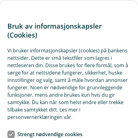
H
o
Bruk av informasjonskapsler
p
p
(Cookies)
Kontaktskjema | Bedrift
i
Vi bruker informasjonskapsler (cookies) på bankens
Fyll ut skjemaet under, så tar vi kontakt med deg.
nettsider. Dette er små tekstfiler som lagres i
n
nettleseren din. Disse brukes for flere formål, som å
n
sørge for at nettsidene fungerer, sikkerhet, huske
h
innstillinger og valg, samt å måle hvordan annonser
o
fungerer. Noen er nødvendige for grunnleggende
funksjoner, mens andre brukes kun hvis du gir
d
samtykke. Du kan når som helst endre eller trekke
Hjelp og kontakt
e
tilbake samtykket ditt. Les mer i
t
personvernerklæringen vår.
Book møte
Strengt nødvendige cookies
post@kvinesdalsparebank.no