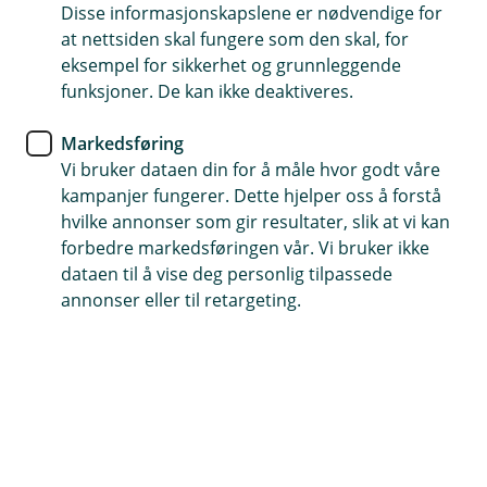
Disse informasjonskapslene er nødvendige for
at nettsiden skal fungere som den skal, for
38 35 88 60
eksempel for sikkerhet og grunnleggende
funksjoner. De kan ikke deaktiveres.
Telefontid
Markedsføring
Vi er tilgjengelig på telefon:
Vi bruker dataen din for å måle hvor godt våre
Mandag - fredag 07 - 21
kampanjer fungerer. Dette hjelper oss å forstå
Lørdag 09 - 21
hvilke annonser som gir resultater, slik at vi kan
Søndag 09 - 21
forbedre markedsføringen vår. Vi bruker ikke
dataen til å vise deg personlig tilpassede
Forsikring: 915 03 850
annonser eller til retargeting.
Snakk med skadekonsulent: mandag til fredag 08:00-
16.00
Trenger du umiddelbar hjelp?
Ring oss på 915 03 850 døgnet rundt, hele året