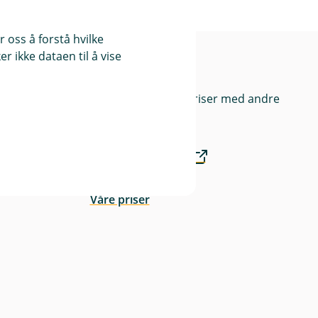
 oss å forstå hvilke
r ikke dataen til å vise
bank
Priser
Sammenlign våre priser med andre
selskaper på
Finansportalen.no
Våre priser