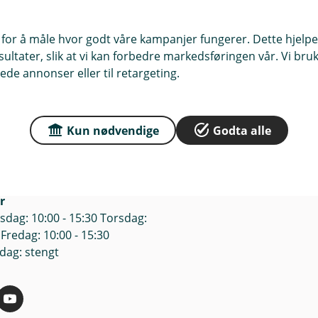
 for å måle hvor godt våre kampanjer fungerer. Dette hjelper
ltater, slik at vi kan forbedre markedsføringen vår. Vi bruke
r du oss
Om Kvinesdal Spare
ede annonser eller til retargeting.
sse
Org.nr: 937894805
4480 Kvinesdal
Kun nødvendige
Godta alle
Om oss
4480 Kvinesdal
r
dag: 10:00 - 15:30 Torsdag:
 Fredag: 10:00 - 15:30
dag: stengt