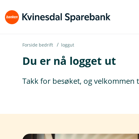
H
o
p
p
i
Forside bedrift
loggut
Du er nå logget ut
n
n
h
Takk for besøket, og velkommen t
o
d
e
t