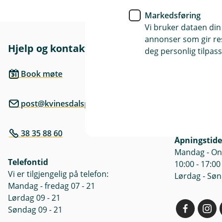
Markedsføring
Vi bruker dataen din
annonser som gir resu
Hjelp og kontakt
Her finne
deg personlig tilpass
Besøksadre
Book møte
Nesgata 7A, 
post@kvinesdalsparebank.no
Postadresse
Nesgata 7A, 
38 35 88 60
Åpningstide
Mandag - Ons
Telefontid
10:00 - 17:00
Vi er tilgjengelig på telefon:
Lørdag - Søn
Mandag - fredag 07 - 21
Lørdag 09 - 21
Søndag 09 - 21