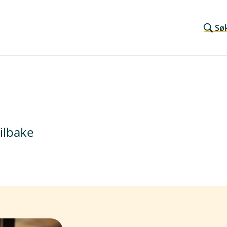
Sø
ilbake