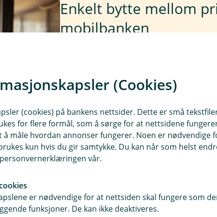
Enkelt bytte mellom pri
mobilbanken
Har du allerede lastet ned m
enkelt å bytte mellom privat 
rmasjonskapsler (Cookies)
Du velger bare "bytt til bedrif
sler (cookies) på bankens nettsider. Dette er små tekstfile
ukes for flere formål, som å sørge for at nettsidene fungerer
Les mer og kom i gang
samt å måle hvordan annonser fungerer. Noen er nødvendige 
rukes kun hvis du gir samtykke. Du kan når som helst endre 
i personvernerklæringen vår.
cookies
pslene er nødvendige for at nettsiden skal fungere som den
ggende funksjoner. De kan ikke deaktiveres.