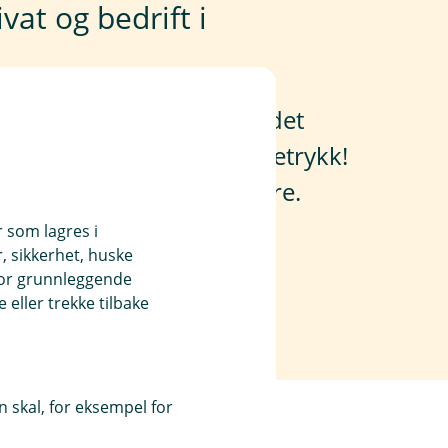
vat og bedrift i
obilbanken privat? Nå er det
og bedrift med et par tastetrykk!
t" i menyen øverst til høyre.
r som lagres i
, sikkerhet, huske
for grunnleggende
eller trekke tilbake
 skal, for eksempel for