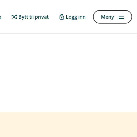
k
Bytt til privat
Logg inn
Meny