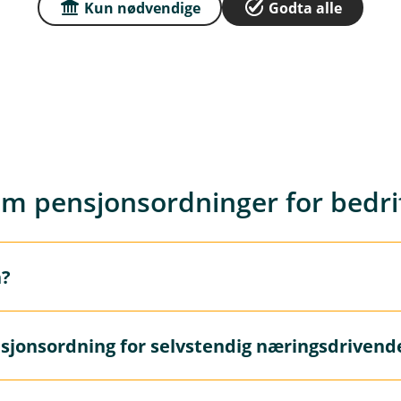
Kun nødvendige
Godta alle
m pensjonsordninger for bedri
n?
sjonsordning for selvstendig næringsdrivend
sfinansiert pensjonsordning der bedriften betaler inn et fas
konti. Alle ansatte får pensjonsopptjening fra første arbeid
nsopptjeningen og inkluderer flere ansatte i ordningen, n