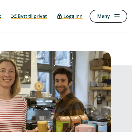
k
Bytt til privat
Logg inn
Meny