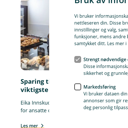
Vi bruker informasjonskap
nettleseren din. Disse br
innstillinger og valg, 
funksjoner, mens andre b
samtykket ditt. Les mer 
Strengt nødvendige 
Disse informasjonska
sikkerhet og grunnle
Sparing til pensjon er et av de
Markedsføring
viktigste godene for de ansatte.
Vi bruker dataen din
annonser som gir resu
Eika Innskuddspensjon - Lønnsomt gode
deg personlig tilpass
for ansatte og bedriften
Les mer