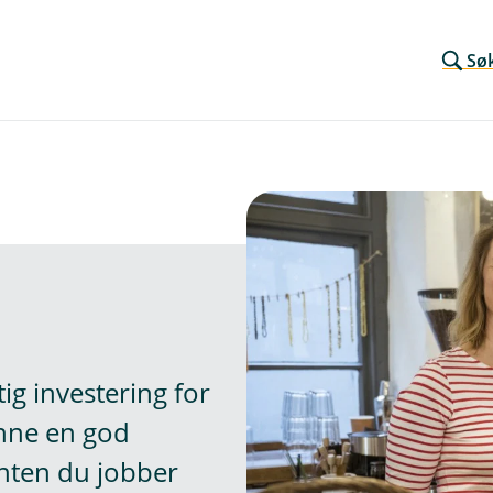
Sø
ig investering for
inne en god
enten du jobber