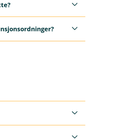
tte?
hvilken
n kommer til
r flere år.
ensjonsordninger?
n kommer til
igbar sparing,
ver flere år.
l 1 G i
inger.
g. Det er kun våre