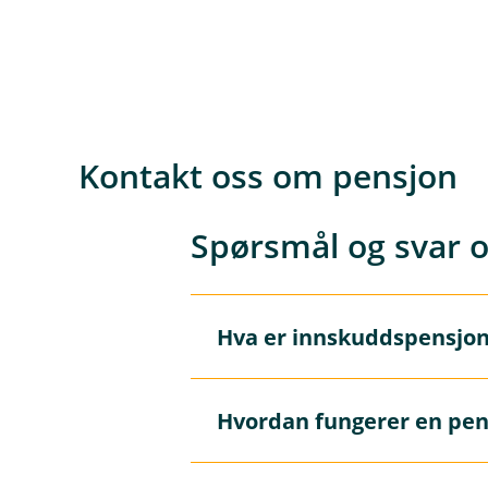
Kontakt oss om pensjon
Spørsmål og svar o
Hva er innskuddspensjo
Å
p
n
e
Hvordan fungerer en pen
Innskuddspensjon er en bedrift
/
Å
L
ansattes individuelle pensjons
p
u
n
lønnskrone. Dette øker pensjo
k
e