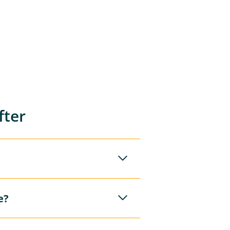
fter
e?
t årlig beløp til de
sdag og første
oe som kan styrke