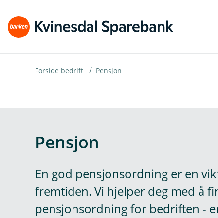
H
o
p
p
i
Forside bedrift
Pensjon
n
n
h
o
Pensjon
d
e
En god pensjonsordning er en vikt
t
fremtiden. Vi hjelper deg med å f
pensjonsordning for bedriften - 