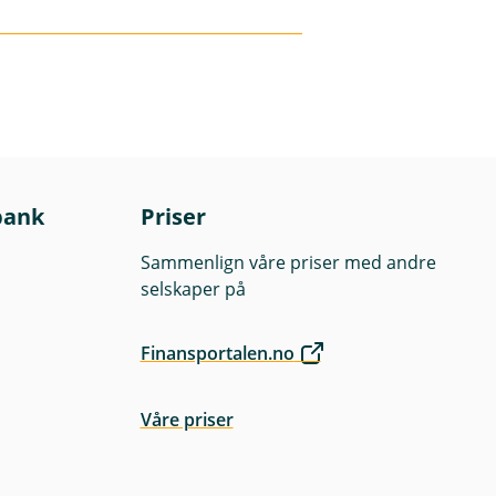
v rådgiverne våre
 vite mer om
 lokale Eika-bank
for at det vil gjøre
ng, forvalters
bank
Priser
spekt og
Sammenlign våre priser med andre
selskaper på
Finansportalen.no
Våre priser