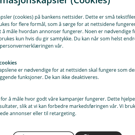
sler (cookies) på bankens nettsider. Dette er små tekstfile
ukes for flere formål, som å sørge for at nettsidene fungerer
samt å måle hvordan annonser fungerer. Noen er nødvendige 
rukes kun hvis du gir samtykke. Du kan når som helst endre 
i personvernerklæringen vår.
cookies
pslene er nødvendige for at nettsiden skal fungere som den
ggende funksjoner. De kan ikke deaktiveres.
Er du klar for vårens
lønnsforhandlinger?
 for å måle hvor godt våre kampanjer fungerer. Dette hjelper
ltater, slik at vi kan forbedre markedsføringen vår. Vi bruke
La en god pensjonsordning være en del
ede annonser eller til retargeting.
av samtalen
Les mer