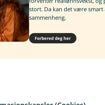
forventer reallønnsvekst, og
stort. Da kan det være smart 
sammenheng.
Forbered deg her
rmasjonskapsler (Cookies)