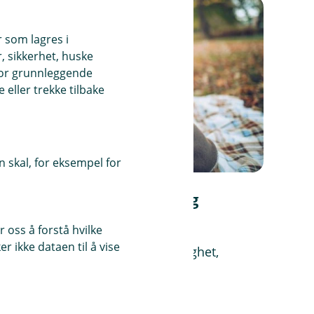
r som lagres i
, sikkerhet, huske
for grunnleggende
eller trekke tilbake
 skal, for eksempel for
Ta vare på de ansatte – og
bedriften
 oss å forstå hvilke
r ikke dataen til å vise
Gode pensjonsordninger gir trygghet,
lojalitet og bedre rekruttering.
Les mer