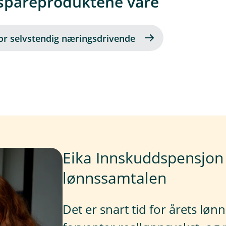
 spareproduktene våre
or selvstendig næringsdrivende
Eika Innskuddspensjon -
lønnssamtalen
Det er snart tid for årets lø