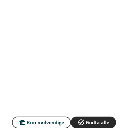
Org.nr: 937894805
Om oss
Priser
Sammenlign våre priser med andre selskaper på
Finansportalen.no
Våre priser
Personvern og informasjonskapsler
Sikkerhet og antihvitvask
Kun nødvendige
Godta alle