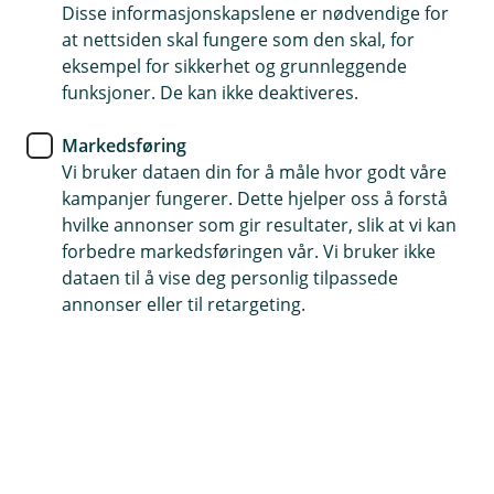
leter etter
Disse informasjonskapslene er nødvendige for
at nettsiden skal fungere som den skal, for
eksempel for sikkerhet og grunnleggende
Vi har søkt høyt og lavt, men ikke funnet siden du er
funksjoner. De kan ikke deaktiveres.
på jakt etter. La oss finne en bedre side du kan
besøke oss på.
Markedsføring
Vi bruker dataen din for å måle hvor godt våre
kampanjer fungerer. Dette hjelper oss å forstå
hvilke annonser som gir resultater, slik at vi kan
Snarveier
forbedre markedsføringen vår. Vi bruker ikke
dataen til å vise deg personlig tilpassede
Forsiden
Kontakt oss
(
annonser eller til retargeting.
E
k
s
Hjelp og kontakt
t
e
Book møte
r
n