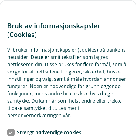
H
o
Bruk av informasjonskapsler
p
p
(Cookies)
i
Vi bruker informasjonskapsler (cookies) på bankens
nettsider. Dette er små tekstfiler som lagres i
n
nettleseren din. Disse brukes for flere formål, som å
n
sørge for at nettsidene fungerer, sikkerhet, huske
h
innstillinger og valg, samt å måle hvordan annonser
o
fungerer. Noen er nødvendige for grunnleggende
funksjoner, mens andre brukes kun hvis du gir
d
samtykke. Du kan når som helst endre eller trekke
e
tilbake samtykket ditt. Les mer i
t
personvernerklæringen vår.
Au da, nå finner vi ikke siden du
Strengt nødvendige cookies