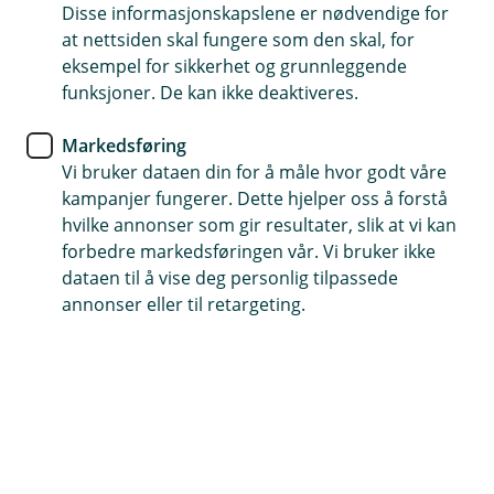
boligdrømmen med BSU for barn!
Disse informasjonskapslene er nødvendige for
at nettsiden skal fungere som den skal, for
eksempel for sikkerhet og grunnleggende
Start sparingen tidlig og la pengene vokse med
funksjoner. De kan ikke deaktiveres.
gunstige renter. Du kan spare inntil 27.500 kr i året
med en total grense på 300.000 kr.
Markedsføring
Vi bruker dataen din for å måle hvor godt våre
Kontakt oss om BSU for barn
kampanjer fungerer. Dette hjelper oss å forstå
hvilke annonser som gir resultater, slik at vi kan
forbedre markedsføringen vår. Vi bruker ikke
Betingelser og vilkår
dataen til å vise deg personlig tilpassede
annonser eller til retargeting.
Betingelser
BSU for barn er en sparekonto for barn mellom
0-18 år, og det kan spares til og med
den dagen barnet fyller 18 år.
Foreldre/verger eller kunden selv kan opprette