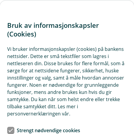
H
o
Bruk av informasjonskapsler
p
p
(Cookies)
i
Vi bruker informasjonskapsler (cookies) på bankens
nettsider. Dette er små tekstfiler som lagres i
n
nettleseren din. Disse brukes for flere formål, som å
n
sørge for at nettsidene fungerer, sikkerhet, huske
h
innstillinger og valg, samt å måle hvordan annonser
o
fungerer. Noen er nødvendige for grunnleggende
funksjoner, mens andre brukes kun hvis du gir
d
samtykke. Du kan når som helst endre eller trekke
e
tilbake samtykket ditt. Les mer i
t
personvernerklæringen vår.
Gi barnet en solid start på
Strengt nødvendige cookies