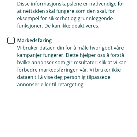
Disse informasjonskapslene er nødvendige for
Gjør hverdagen tryggere -
at nettsiden skal fungere som den skal, for
oppdag fordelene med BankID-
eksempel for sikkerhet og grunnleggende
funksjoner. De kan ikke deaktiveres.
appen
Markedsføring
Med teknologiske fremskritt og økende digital
Vi bruker dataen din for å måle hvor godt våre
sikkerhet, er det nå tid for en oppgradering fra
kampanjer fungerer. Dette hjelper oss å forstå
BankID på mobil til den nye BankID-appen.
hvilke annonser som gir resultater, slik at vi kan
Denne appen er ikke bare en erstatning; den er
forbedre markedsføringen vår. Vi bruker ikke
en forbedret løsning for sikker digital
dataen til å vise deg personlig tilpassede
annonser eller til retargeting.
identifikasjon. I denne artikkelen utforsker vi
hvorfor BankID-appen er den sikreste metoden
for identifisering på nett og hvordan den kan
forenkle tilgangen til både private og offentlige
tjenester. Les videre for å forstå viktigheten av å
gjøre overgangen nå.