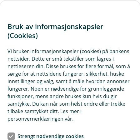
H
o
Bruk av informasjonskapsler
p
p
(Cookies)
i
Vi bruker informasjonskapsler (cookies) på bankens
nettsider. Dette er små tekstfiler som lagres i
n
nettleseren din. Disse brukes for flere formål, som å
n
sørge for at nettsidene fungerer, sikkerhet, huske
h
innstillinger og valg, samt å måle hvordan annonser
o
fungerer. Noen er nødvendige for grunnleggende
funksjoner, mens andre brukes kun hvis du gir
d
samtykke. Du kan når som helst endre eller trekke
e
tilbake samtykket ditt. Les mer i
t
personvernerklæringen vår.
BankID
Strengt nødvendige cookies