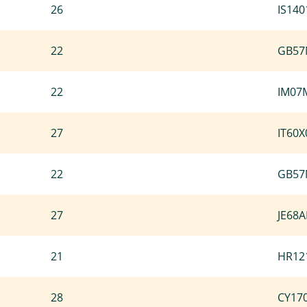
26
IS14
22
GB57
22
IM07
27
IT60
22
GB57
27
JE68
21
HR12
28
CY17