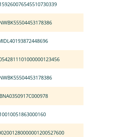
0159260076545510730339
NWBK55504453178386
MIDL40193872448696
X0542811101000000123456
NWBK55504453178386
ABNA0350917C000978
10010051863000160
002001280000001200527600