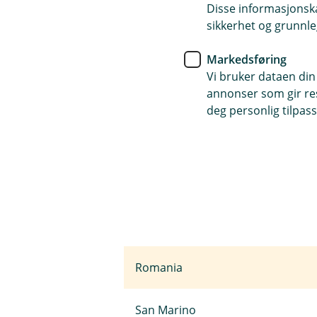
Disse informasjonska
Monaco
sikkerhet og grunnle
Montenegro
Markedsføring
Vi bruker dataen din
annonser som gir resu
Nederland
deg personlig tilpass
Norge
Polen
Portugal
Romania
San Marino