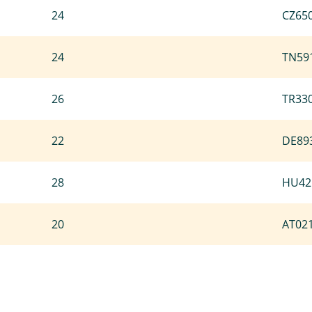
24
CZ65
24
TN59
26
TR33
22
DE89
28
HU42
20
AT02