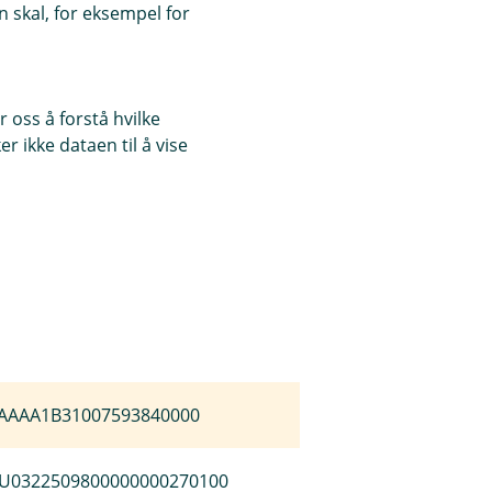
 skal, for eksempel for
1273900070001111100H79
505000012345678951
 oss å forstå hvilke
r ikke dataen til å vise
ABNA0417164300
12345678910
10901014000071219812874
000201231234567890154
AAAA1B31007593840000
U0322509800000000270100