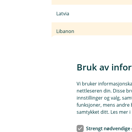
Latvia
Libanon
Liechtenstein
Bruk av info
Litauen
Vi bruker informasjonskap
Luxembourg
nettleseren din. Disse br
innstillinger og valg, 
Makedonia
funksjoner, mens andre b
samtykket ditt. Les mer 
Malta
Strengt nødvendige 