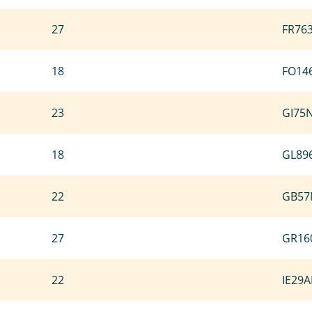
27
FR76
18
FO14
23
GI75
18
GL89
22
GB57
27
GR16
22
IE29