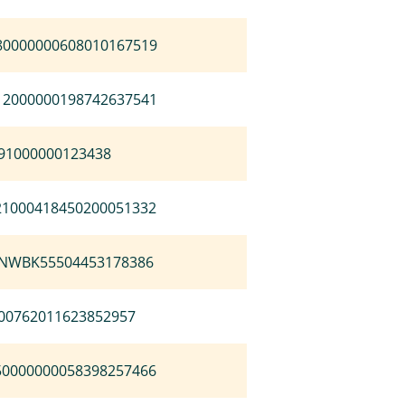
80000000608010167519
12000000198742637541
191000000123438
21000418450200051332
NWBK55504453178386
00762011623852957
50000000058398257466