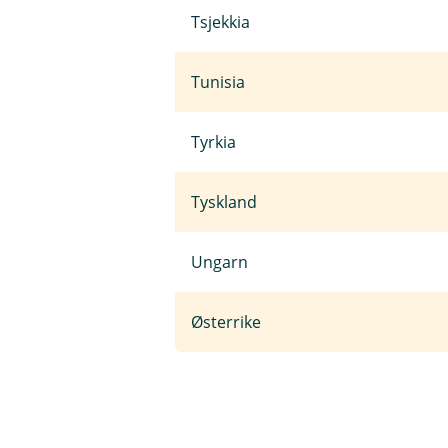
Tsjekkia
Tunisia
Tyrkia
Tyskland
Ungarn
Østerrike