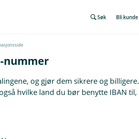
Søk
Bli kunde
masjonsside
N-nummer
ingene, og gjør dem sikrere og billigere
også hvilke land du bør benytte IBAN til, 