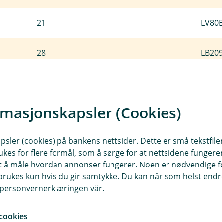
21
LV80
28
LB20
21
LI21
rmasjonskapsler (Cookies)
20
LT12
sler (cookies) på bankens nettsider. Dette er små tekstfile
20
LU28
ukes for flere formål, som å sørge for at nettsidene fungerer
samt å måle hvordan annonser fungerer. Noen er nødvendige 
19
MK07
rukes kun hvis du gir samtykke. Du kan når som helst endre 
i personvernerklæringen vår.
31
MT20
cookies