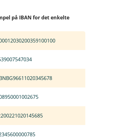
pel på IBAN for det enkelte
00012030200359100100
539007547034
BNBG96611020345678
08950001002675
2200221020145685
2345600000785