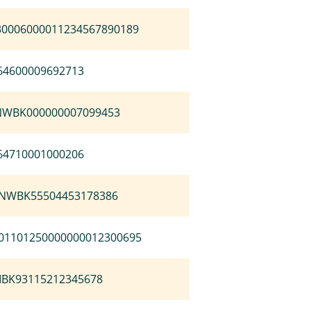
30006000011234567890189
64600009692713
NWBK000000007099453
64710001000206
NWBK55504453178386
01101250000000012300695
AIBK93115212345678