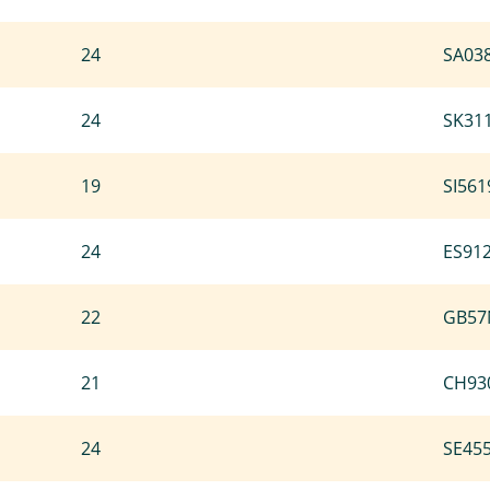
24
SA03
24
SK31
19
SI56
24
ES91
22
GB57
21
CH93
24
SE45