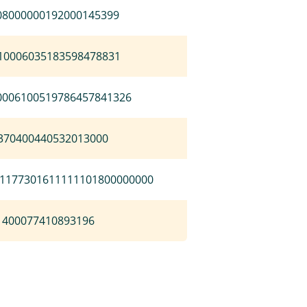
08000000192000145399
10006035183598478831
0006100519786457841326
370400440532013000
1177301611111101800000000
1400077410893196