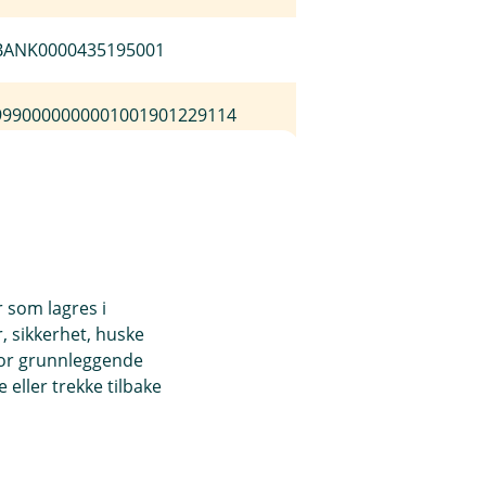
BANK0000435195001
9990000000001001901229114
088100002324013AA
1000011101001000
r som lagres i
0019400644750000
, sikkerhet, huske
for grunnleggende
250120000058984
eller trekke tilbake
FIMB3301900001474CALLUSD020