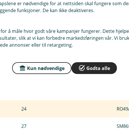
pslene er nødvendige for at nettsiden skal fungere som den
27
MC11
ggende funksjoner. De kan ikke deaktiveres.
22
ME25
 for å måle hvor godt våre kampanjer fungerer. Dette hjelper
ltater, slik at vi kan forbedre markedsføringen vår. Vi bruke
18
NL91
ede annonser eller til retargeting.
15
NO02
Kun nødvendige
Godta alle
28
PL61
25
PT50
24
RO49
27
SM86