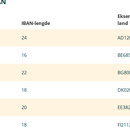
AN
Eksem
IBAN-lengde
land
24
AD12
16
BE68
22
BG80
18
DK02
20
EE38
18
FI211