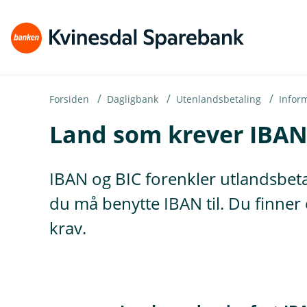
H
o
p
p
i
Forsiden
Dagligbank
Utenlandsbetaling
Infor
Land som krever IBA
n
n
h
IBAN og BIC forenkler utlandsbetal
o
du må benytte IBAN til. Du finner 
d
krav.
e
t