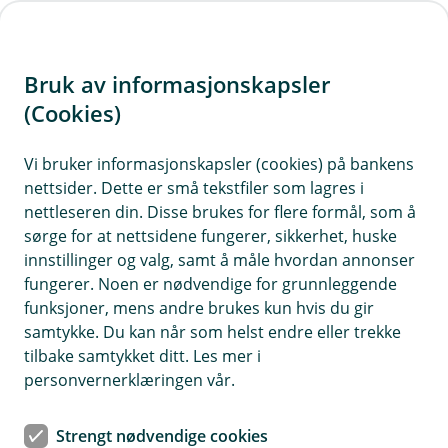
H
o
Bruk av informasjonskapsler
p
p
(Cookies)
i
Vi bruker informasjonskapsler (cookies) på bankens
nettsider. Dette er små tekstfiler som lagres i
n
nettleseren din. Disse brukes for flere formål, som å
n
sørge for at nettsidene fungerer, sikkerhet, huske
h
innstillinger og valg, samt å måle hvordan annonser
o
fungerer. Noen er nødvendige for grunnleggende
funksjoner, mens andre brukes kun hvis du gir
d
samtykke. Du kan når som helst endre eller trekke
e
tilbake samtykket ditt. Les mer i
t
personvernerklæringen vår.
Enklere hverdagsøkonomi med
Strengt nødvendige cookies