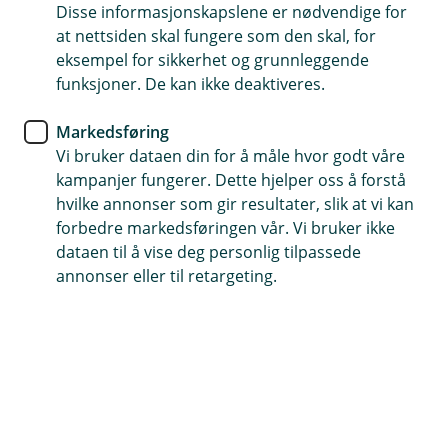
smarte betalingsløsninger
Disse informasjonskapslene er nødvendige for
at nettsiden skal fungere som den skal, for
eksempel for sikkerhet og grunnleggende
Hvordan kan du automatiserer betalinger,
funksjoner. De kan ikke deaktiveres.
organiserer ulike kontoer, og hvordan kan vår
brukervennlige mobilbank kan frigjøre tid og
Markedsføring
redusere stress? Start din reise mot en smartere
Vi bruker dataen din for å måle hvor godt våre
økonomisk hverdag i dag.
kampanjer fungerer. Dette hjelper oss å forstå
hvilke annonser som gir resultater, slik at vi kan
Digitale bankløsninger
forbedre markedsføringen vår. Vi bruker ikke
Ved å bruke digitale bankløsninger, oppnår du en
dataen til å vise deg personlig tilpassede
smidigere hverdagsøkonomi. Her er noen tips for å
annonser eller til retargeting.
gjøre økonomien din enklere og mer oversiktlig:
Automatiser betalinger
Sett opp AvtaleGiro for å automatisere
regningsbetalinger, og bruk eFaktura for enklere
fakturahåndtering. Automatisering av betalinger
gjennom eFaktura og AvtaleGiro sikrer at faste