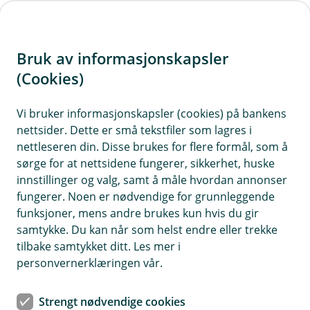
H
o
Bruk av informasjonskapsler
p
p
(Cookies)
i
Vi bruker informasjonskapsler (cookies) på bankens
nettsider. Dette er små tekstfiler som lagres i
n
nettleseren din. Disse brukes for flere formål, som å
n
sørge for at nettsidene fungerer, sikkerhet, huske
h
innstillinger og valg, samt å måle hvordan annonser
o
fungerer. Noen er nødvendige for grunnleggende
funksjoner, mens andre brukes kun hvis du gir
d
samtykke. Du kan når som helst endre eller trekke
e
tilbake samtykket ditt. Les mer i
t
personvernerklæringen vår.
Det har aldri vært enklere å stjele noens identitet.
Strengt nødvendige cookies