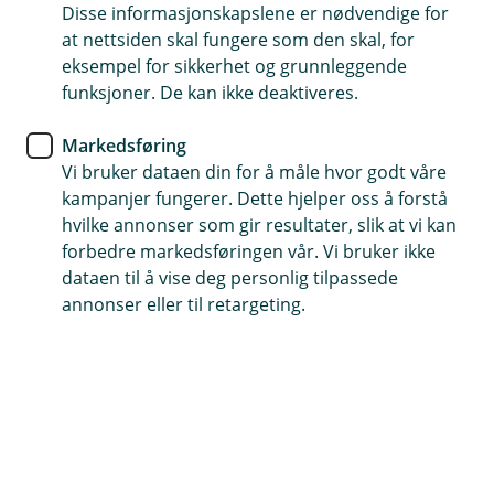
Kredittkort
Disse informasjonskapslene er nødvendige for
at nettsiden skal fungere som den skal, for
Ekstra trygghet i den digitale
eksempel for sikkerhet og grunnleggende
funksjoner. De kan ikke deaktiveres.
verden
Markedsføring
Stort sett er det trygt å handle på nett, men hva
Vi bruker dataen din for å måle hvor godt våre
gjør du dersom du blir utsatt for ID-tyveri?
kampanjer fungerer. Dette hjelper oss å forstå
hvilke annonser som gir resultater, slik at vi kan
Identitetstyveri kan være krevende å forholde seg til. La
forbedre markedsføringen vår. Vi bruker ikke
oss se på hvordan kredittkortet ditt kan være et trygt
dataen til å vise deg personlig tilpassede
og nyttig verktøy i din digitale hverdag.
annonser eller til retargeting.
Hva er identitetstyveri?
Identitetstyveri oppstår når noen urettmessig får
tilgang til dine personlige data og bruker denne
informasjonen til å begå svindel, f. eks søker om