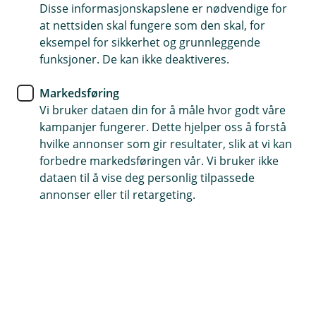
Disse informasjonskapslene er nødvendige for
at nettsiden skal fungere som den skal, for
eksempel for sikkerhet og grunnleggende
funksjoner. De kan ikke deaktiveres.
Markedsføring
Hjelp og kontakt
Vi bruker dataen din for å måle hvor godt våre
kampanjer fungerer. Dette hjelper oss å forstå
Book møte
hvilke annonser som gir resultater, slik at vi kan
forbedre markedsføringen vår. Vi bruker ikke
post@kvinesdalsparebank.no
dataen til å vise deg personlig tilpassede
annonser eller til retargeting.
38 35 88 60
Telefontid
Vi er tilgjengelig på telefon:
Mandag - fredag 07 - 21