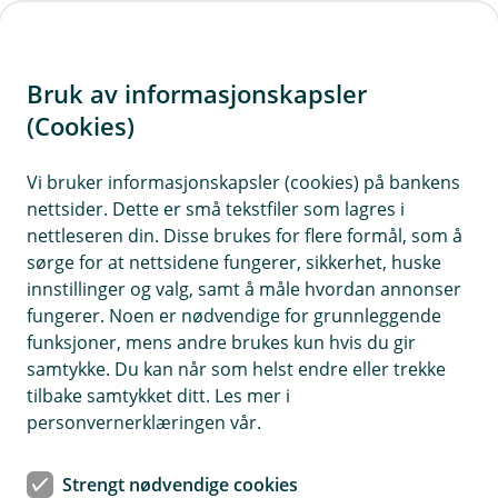
H
o
Bruk av informasjonskapsler
p
p
(Cookies)
Søk om kredittkort
i
Vi bruker informasjonskapsler (cookies) på bankens
nettsider. Dette er små tekstfiler som lagres i
n
nettleseren din. Disse brukes for flere formål, som å
n
sørge for at nettsidene fungerer, sikkerhet, huske
h
innstillinger og valg, samt å måle hvordan annonser
o
fungerer. Noen er nødvendige for grunnleggende
Priseksempel kredittkort:
funksjoner, mens andre brukes kun hvis du gir
d
Effektiv rente 26,2 %. Låner du 15 000 kr over 12
samtykke. Du kan når som helst endre eller trekke
e
måneder, koster det 1 650 kr, og du betaler
tilbake samtykket ditt. Les mer i
t
totalt 16 650 kr.
personvernerklæringen vår.
Kredittkortet leveres av Kredittbanken ASA.
Strengt nødvendige cookies