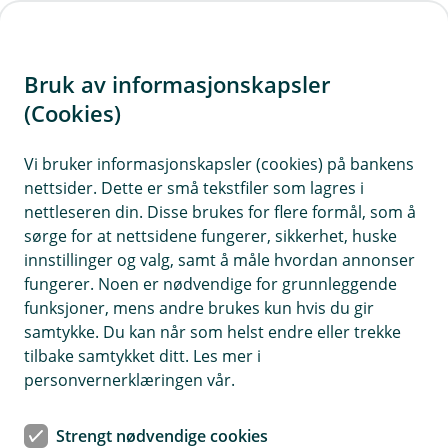
H
o
Bruk av informasjonskapsler
p
p
(Cookies)
i
Vi bruker informasjonskapsler (cookies) på bankens
nettsider. Dette er små tekstfiler som lagres i
n
nettleseren din. Disse brukes for flere formål, som å
n
sørge for at nettsidene fungerer, sikkerhet, huske
h
innstillinger og valg, samt å måle hvordan annonser
o
fungerer. Noen er nødvendige for grunnleggende
funksjoner, mens andre brukes kun hvis du gir
d
samtykke. Du kan når som helst endre eller trekke
e
tilbake samtykket ditt. Les mer i
t
personvernerklæringen vår.
Reise eller hverdag – dobbeltklikk, hold, bekreft. Ferdig på 1–
2–3.
Strengt nødvendige cookies