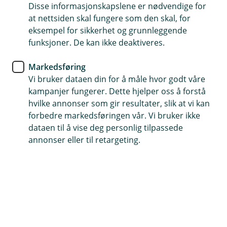
Disse informasjonskapslene er nødvendige for
Bankkort
at nettsiden skal fungere som den skal, for
eksempel for sikkerhet og grunnleggende
Sommeren da vi tæppet mer
funksjoner. De kan ikke deaktiveres.
enn noen gang – hjemme og på
Markedsføring
tur
Vi bruker dataen din for å måle hvor godt våre
kampanjer fungerer. Dette hjelper oss å forstå
I sommer skjedde mesteparten av
hvilke annonser som gir resultater, slik at vi kan
mobilbetalingen hjemme – i helt vanlige
forbedre markedsføringen vår. Vi bruker ikke
situasjoner som matbutikken og kaféen – mens
dataen til å vise deg personlig tilpassede
mange også brukte mobilen på reise.
annonser eller til retargeting.
Mobilbetaling er enkelt, trygt og koster ikke mer
enn kort. Start med et lite kjøp på nærbutikken
eller kaféen, og la mobilen bli en trygg vane over
tid.