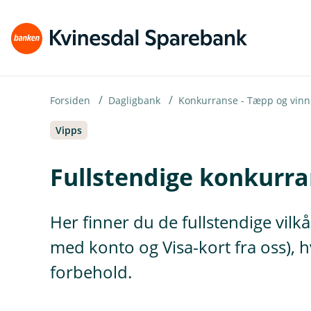
H
o
p
p
i
Forsiden
Dagligbank
Konkurranse - Tæpp og vinn
Vipps
n
n
Fullstendige konkurra
h
o
Her finner du de fullstendige vil
d
e
med konto og Visa-kort fra oss), h
t
forbehold.