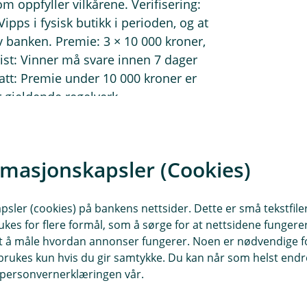
om oppfyller vilkårene. Verifisering:
ipps i fysisk butikk i perioden, og at
v banken. Premie: 3 × 10 000 kroner,
rist: Vinner må svare innen 7 dager
Skatt: Premie under 10 000 kroner er
r gjeldende regelverk.
rmasjonskapsler (Cookies)
anken kan publisere fornavnet på
er. Samtykke kan når som helst
etrekking påvirker ikke lovligheten av
sler (cookies) på bankens nettsider. Dette er små tekstfile
ukes for flere formål, som å sørge for at nettsidene fungerer
samt å måle hvordan annonser fungerer. Noen er nødvendige 
rukes kun hvis du gir samtykke. Du kan når som helst endre 
i personvernerklæringen vår.
n til å administrere konkurransen