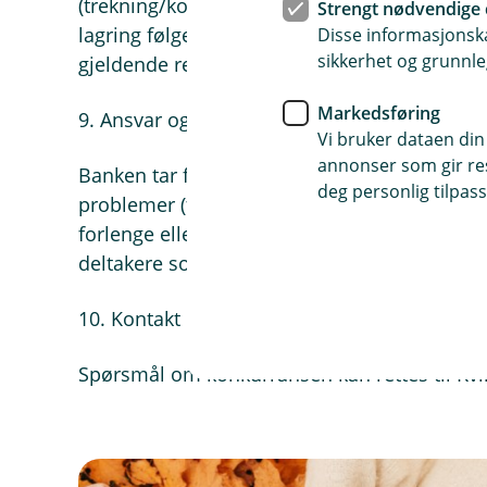
(trekning/kontakt) og slettes senest 31. d
Strengt nødvendige 
lagring følger av lov. Deltaker har rett til inn
Disse informasjonska
sikkerhet og grunnle
gjeldende regler. Se bankens personvernerklæ
Markedsføring
9. Ansvar og forbehold
Vi bruker dataen din
annonser som gir resu
Banken tar forbehold om åpenbare feil i teks
deg personlig tilpass
problemer (f.eks. systemfeil hos bank eller 
forlenge eller eventuelt avlyse konkurransen,
deltakere som allerede har oppfylt vilkårene.
10. Kontakt
Spørsmål om konkurransen kan rettes til Kvi