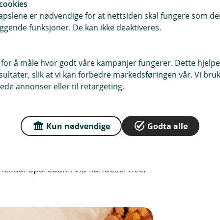
esember 2025, med mindre annen
cookies
syn, retting og sletting i tråd med
pslene er nødvendige for at nettsiden skal fungere som den
ggende funksjoner. De kan ikke deaktiveres.
ring for detaljer.
 for å måle hvor godt våre kampanjer fungerer. Dette hjelper
ltater, slik at vi kan forbedre markedsføringen vår. Vi bruke
ten og tekniske/uforutsette
ede annonser eller til retargeting.
leverandører). Banken kan da pause,
 uten å redusere rettighetene til
Kun nødvendige
Godta alle
nesdal Sparebank via kundeservice.