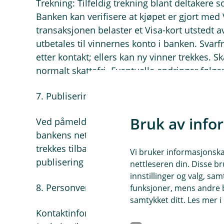
Trekning: Tilfeldig trekning blant deltakere s
Banken kan verifisere at kjøpet er gjort med V
transaksjonen belaster et Visa-kort utstedt a
utbetales til vinnernes konto i banken. Svarf
etter kontakt; ellers kan ny vinner trekkes. 
normalt skattefri. Eventuelle endringer følge
7. Publisering av fornavn (samtykke)
Bruk av info
Ved påmelding samtykker deltakeren til at b
bankens nettside dersom vedkommende vinn
trekkes tilbake ved å kontakte banken. Tilbak
Vi bruker informasjonskap
publisering som allerede har skjedd.
nettleseren din. Disse br
innstillinger og valg, 
8. Personvern
funksjoner, mens andre b
samtykket ditt. Les mer 
Kontaktinformasjon (e-post/mobil) brukes ku