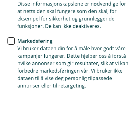
Du eier hjemmet ditt alene og nyter friheten
Disse informasjonskapslene er nødvendige for
at nettsiden skal fungere som den skal, for
med at du kun har ansvar for deg selv.
eksempel for sikkerhet og grunnleggende
funksjoner. De kan ikke deaktiveres.
Markedsføring
Vi bruker dataen din for å måle hvor godt våre
Du kan gjøre akkurat som du vil, når du vil. Men
kampanjer fungerer. Dette hjelper oss å forstå
med friheten kommer det også et ansvar for å
hvilke annonser som gir resultater, slik at vi kan
sikre deg hvis ting går galt. Du som eier alene
forbedre markedsføringen vår. Vi bruker ikke
bør ta en titt på disse forsikringene, slik at du
dataen til å vise deg personlig tilpassede
står litt tryggere om ting blir litt vanskeligere.
annonser eller til retargeting.
Vil du ta en prat om forsikringene?
Ta kontakt, vi hjelper gjerne!