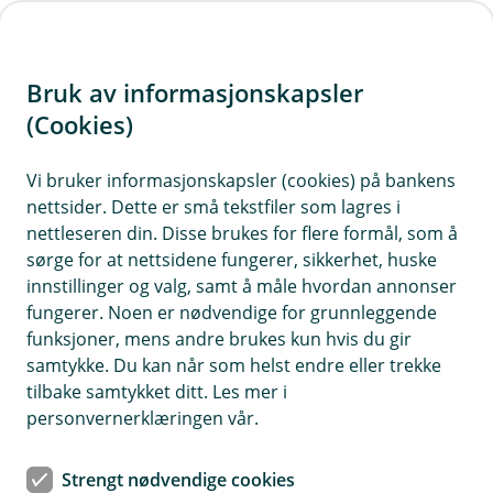
H
o
Bruk av informasjonskapsler
p
p
(Cookies)
i
Vi bruker informasjonskapsler (cookies) på bankens
nettsider. Dette er små tekstfiler som lagres i
n
nettleseren din. Disse brukes for flere formål, som å
n
sørge for at nettsidene fungerer, sikkerhet, huske
h
innstillinger og valg, samt å måle hvordan annonser
o
fungerer. Noen er nødvendige for grunnleggende
funksjoner, mens andre brukes kun hvis du gir
d
samtykke. Du kan når som helst endre eller trekke
e
tilbake samtykket ditt. Les mer i
t
personvernerklæringen vår.
Du som eier alene
Strengt nødvendige cookies