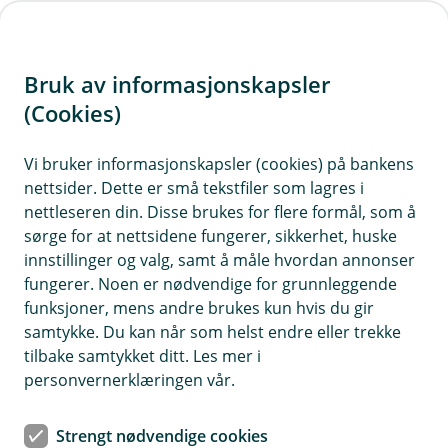
H
o
Bruk av informasjonskapsler
p
p
(Cookies)
i
Vi bruker informasjonskapsler (cookies) på bankens
nettsider. Dette er små tekstfiler som lagres i
n
nettleseren din. Disse brukes for flere formål, som å
n
sørge for at nettsidene fungerer, sikkerhet, huske
h
innstillinger og valg, samt å måle hvordan annonser
o
fungerer. Noen er nødvendige for grunnleggende
funksjoner, mens andre brukes kun hvis du gir
d
samtykke. Du kan når som helst endre eller trekke
e
tilbake samtykket ditt. Les mer i
t
personvernerklæringen vår.
Vinteren i Norge kan være ganske idyllisk. Men plutselig
kommer det et væromslag og forandrer taket ditt til en svær
Strengt nødvendige cookies