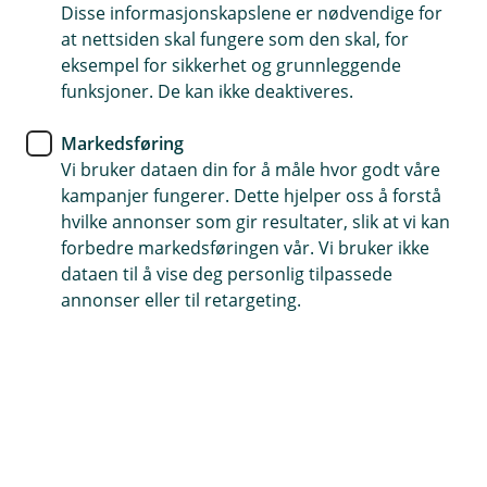
snøhaug.
Disse informasjonskapslene er nødvendige for
at nettsiden skal fungere som den skal, for
Husforsikring
eksempel for sikkerhet og grunnleggende
funksjoner. De kan ikke deaktiveres.
Hvor mye snø tåler egentlig
taket ditt?
Markedsføring
Vi bruker dataen din for å måle hvor godt våre
Slik er du på den sikre siden - før det er for sent.
kampanjer fungerer. Dette hjelper oss å forstå
hvilke annonser som gir resultater, slik at vi kan
forbedre markedsføringen vår. Vi bruker ikke
Det er midt på vinteren. Snøen har lavet ned i flere
dataen til å vise deg personlig tilpassede
dager. Den er tung, våt og kompakt og alt annet enn
annonser eller til retargeting.
lette snøfjon som daler ned fra himmelen som fjær.
Du står på gårdsplassen og måker. Hver skuffe du tar
føles tyngre enn den forrige. Etter en tøff økt er endelig
er gårdsplassen fri.
Men hva med taket ditt? Bør kanskje det også bli noen