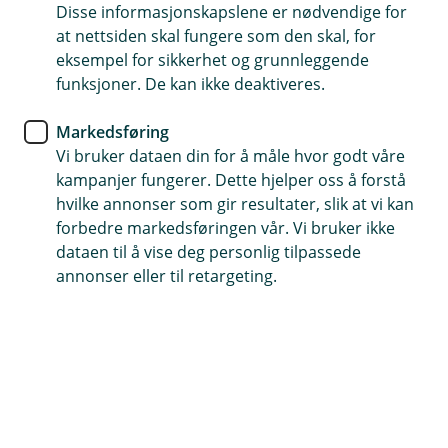
Disse informasjonskapslene er nødvendige for
Gir økonomisk trygghet til de du er glad i hvis det
at nettsiden skal fungere som den skal, for
verste skulle skje
eksempel for sikkerhet og grunnleggende
funksjoner. De kan ikke deaktiveres.
Anbefales til deg med forsørgeransvar og gjeld
Skattefri utbetaling
Markedsføring
Vi bruker dataen din for å måle hvor godt våre
(
kampanjer fungerer. Dette hjelper oss å forstå
Kjøp livsforsikring
E
hvilke annonser som gir resultater, slik at vi kan
k
forbedre markedsføringen vår. Vi bruker ikke
s
dataen til å vise deg personlig tilpassede
t
Hvorfor trenger du livsforsikring?
annonser eller til retargeting.
e
r
Gi dine nærmeste økonomisk trygghet i livet
n
videre – hvis det verste skulle skje.
l
e
n
k
Hvis du dør, kan det få store økonomiske
e
konsekvenser for familien din. En livsforsikring gir de
,