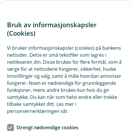
H
o
Bruk av informasjonskapsler
p
p
(Cookies)
i
Vi bruker informasjonskapsler (cookies) på bankens
nettsider. Dette er små tekstfiler som lagres i
n
nettleseren din. Disse brukes for flere formål, som å
n
sørge for at nettsidene fungerer, sikkerhet, huske
h
innstillinger og valg, samt å måle hvordan annonser
o
fungerer. Noen er nødvendige for grunnleggende
funksjoner, mens andre brukes kun hvis du gir
d
samtykke. Du kan når som helst endre eller trekke
e
tilbake samtykket ditt. Les mer i
t
personvernerklæringen vår.
Livsforsikring
Strengt nødvendige cookies