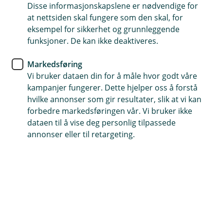
Allerede meldt inn skade?
Disse informasjonskapslene er nødvendige for
at nettsiden skal fungere som den skal, for
Hvis du har saksnummeret ditt kan du enkelt
eksempel for sikkerhet og grunnleggende
ettersende dokumenter eller oppdatere
funksjoner. De kan ikke deaktiveres.
informasjon i en innmeldt skadesak.
Markedsføring
Oppdater sak
Vi bruker dataen din for å måle hvor godt våre
kampanjer fungerer. Dette hjelper oss å forstå
hvilke annonser som gir resultater, slik at vi kan
forbedre markedsføringen vår. Vi bruker ikke
dataen til å vise deg personlig tilpassede
annonser eller til retargeting.