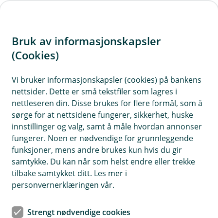
H
o
Bruk av informasjonskapsler
p
p
(Cookies)
Meld skade på bygninger og
i
eiendeler
Vi bruker informasjonskapsler (cookies) på bankens
nettsider. Dette er små tekstfiler som lagres i
n
Logg inn og velg forsikringen det gjelder. Svar på
nettleseren din. Disse brukes for flere formål, som å
n
sørge for at nettsidene fungerer, sikkerhet, huske
spørsmål om hva som har skjedd. Ved behov for
h
innstillinger og valg, samt å måle hvordan annonser
befaring vil en av leverandørene våre ta kontakt
o
fungerer. Noen er nødvendige for grunnleggende
innen kort tid.
funksjoner, mens andre brukes kun hvis du gir
d
samtykke. Du kan når som helst endre eller trekke
e
tilbake samtykket ditt. Les mer i
t
personvernerklæringen vår.
Strengt nødvendige cookies