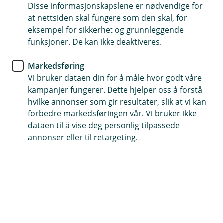
Disse informasjonskapslene er nødvendige for
Få juridisk rådgivning – enkelt og forståelig
at nettsiden skal fungere som den skal, for
eksempel for sikkerhet og grunnleggende
Faglig vurdering uten høye advokatkostnader
funksjoner. De kan ikke deaktiveres.
Få svar på hva du bør gjøre videre – raskt og trygt
Markedsføring
Vi bruker dataen din for å måle hvor godt våre
(
Start her
kampanjer fungerer. Dette hjelper oss å forstå
E
hvilke annonser som gir resultater, slik at vi kan
k
s
forbedre markedsføringen vår. Vi bruker ikke
t
Trygg juridisk starthjelp, enkelt og
dataen til å vise deg personlig tilpassede
e
annonser eller til retargeting.
forståelig
r
n
l
Få svar på om loven er på din side – og hva du
e
bør gjøre videre.
n
k
e
,
Med Juridisk førstehjelp får du en vurdering av saken
å