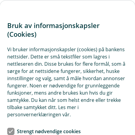
H
o
Bruk av informasjonskapsler
p
p
(Cookies)
i
Vi bruker informasjonskapsler (cookies) på bankens
nettsider. Dette er små tekstfiler som lagres i
n
nettleseren din. Disse brukes for flere formål, som å
n
sørge for at nettsidene fungerer, sikkerhet, huske
h
innstillinger og valg, samt å måle hvordan annonser
o
fungerer. Noen er nødvendige for grunnleggende
funksjoner, mens andre brukes kun hvis du gir
d
samtykke. Du kan når som helst endre eller trekke
e
tilbake samtykket ditt. Les mer i
t
personvernerklæringen vår.
Juridisk førstehjelp
Strengt nødvendige cookies