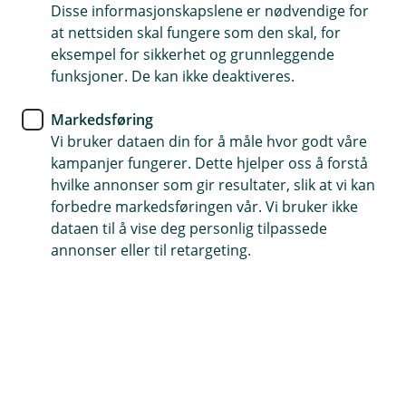
Disse informasjonskapslene er nødvendige for
at nettsiden skal fungere som den skal, for
38 35 88 60
eksempel for sikkerhet og grunnleggende
funksjoner. De kan ikke deaktiveres.
Telefontid
Markedsføring
Vi er tilgjengelig på telefon:
Vi bruker dataen din for å måle hvor godt våre
Mandag - fredag 07 - 21
kampanjer fungerer. Dette hjelper oss å forstå
Lørdag 09 - 21
hvilke annonser som gir resultater, slik at vi kan
Søndag 09 - 21
forbedre markedsføringen vår. Vi bruker ikke
dataen til å vise deg personlig tilpassede
Forsikring: 915 03 850
annonser eller til retargeting.
Snakk med skadekonsulent: mandag til fredag 08:00-
16.00
Trenger du umiddelbar hjelp?
Ring oss på 915 03 850 døgnet rundt, hele året