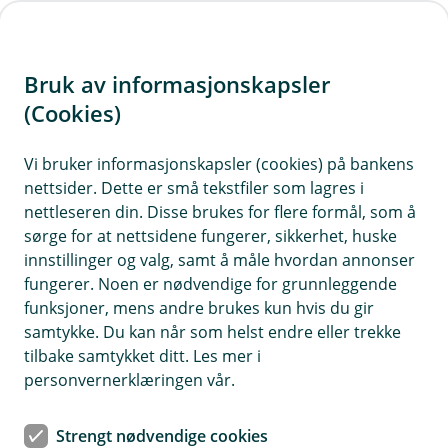
H
o
Bruk av informasjonskapsler
p
p
(Cookies)
Kontaktskjema
i
Vi bruker informasjonskapsler (cookies) på bankens
Fyll ut skjemaet under, så tar vi kontakt med deg.
nettsider. Dette er små tekstfiler som lagres i
n
nettleseren din. Disse brukes for flere formål, som å
n
sørge for at nettsidene fungerer, sikkerhet, huske
h
innstillinger og valg, samt å måle hvordan annonser
o
fungerer. Noen er nødvendige for grunnleggende
funksjoner, mens andre brukes kun hvis du gir
d
samtykke. Du kan når som helst endre eller trekke
Hjelp og kontakt
e
tilbake samtykket ditt. Les mer i
t
personvernerklæringen vår.
Book møte
Strengt nødvendige cookies
post@kvinesdalsparebank.no