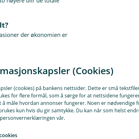
o høyere blir de totale
lt?
tuasjoner der økonomien er
ære:
med boligbytte
rmasjonskapsler (Cookies)
hold
sler (cookies) på bankens nettsider. Dette er små tekstfile
n periode
ukes for flere formål, som å sørge for at nettsidene fungerer
samt å måle hvordan annonser fungerer. Noen er nødvendige 
dlertidig løsning, ikke som en
rukes kun hvis du gir samtykke. Du kan når som helst endre 
i personvernerklæringen vår.
cookies