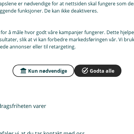
pslene er nødvendige for at nettsiden skal fungere som den
entelån, men vilkårene kan variere. I
ggende funksjoner. De kan ikke deaktiveres.
dig som fastrenten inngås, eller det
rihet kan gis.
 for å måle hvor godt våre kampanjer fungerer. Dette hjelper
ler og vilkår som gjelder for ditt lån.
ltater, slik at vi kan forbedre markedsføringen vår. Vi bruke
ede annonser eller til retargeting.
rihet
ingsrom på kort sikt, men det er
Kun nødvendige
Godta alle
de
dragsfriheten varer
faler vi at du tar kontakt med oss