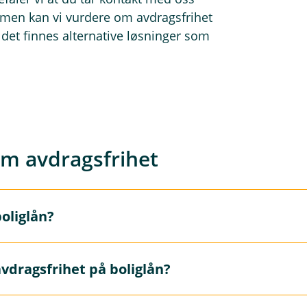
en kan vi vurdere om avdragsfrihet
det finnes alternative løsninger som
om avdragsfrihet
boliglån?
 periode kun betaler renter på boliglånet, og ikke avdrag. Gj
 avdragsfrihet på boliglån?
ige kostnadene blir lavere enn ved vanlig nedbetaling.