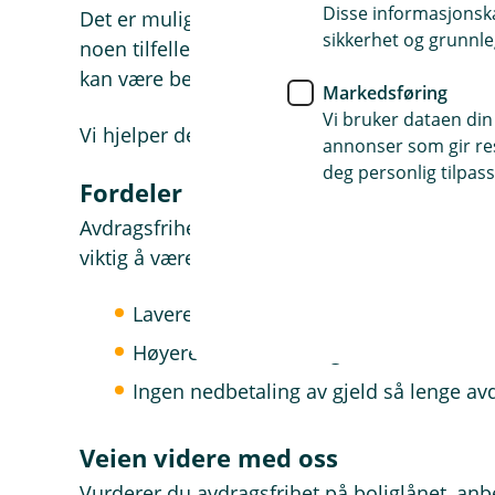
Disse informasjonska
Det er mulig å ha avdragsfrihet også på fastr
sikkerhet og grunnle
noen tilfeller må avdragsfrihet avtales samti
kan være begrensninger i hvor lenge avdragsf
Markedsføring
Vi bruker dataen din
Vi hjelper deg gjerne med å avklare hvilke reg
annonser som gir resu
deg personlig tilpass
Fordeler og ulemper med avdragsf
Avdragsfrihet kan gi større økonomisk handl
viktig å være klar over konsekvensene.
Lavere månedlige kostnader i en perio
Høyere totale renteutgifter over tid
Ingen nedbetaling av gjeld så lenge av
Veien videre med oss
Vurderer du avdragsfrihet på boliglånet, anbe