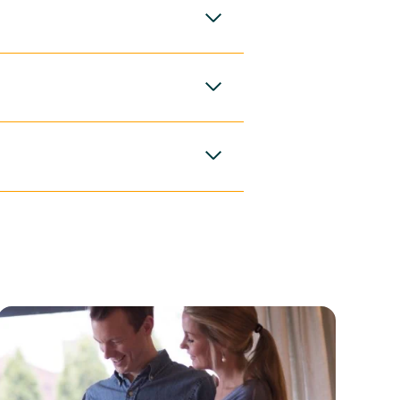
ger blant annet av
å innvilge
gen. Dersom behovet
ler må avdragsfrihet