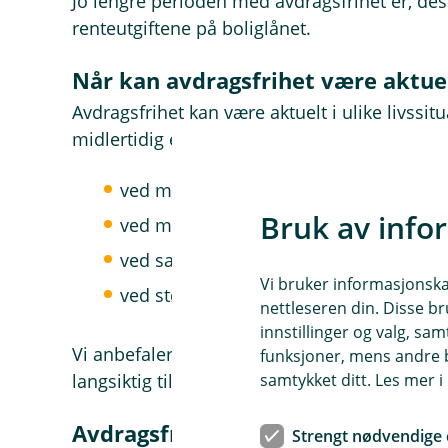
Jo lengre perioden med avdragsfrihet er, dest
renteutgiftene på boliglånet.
Når kan avdragsfrihet være aktue
Avdragsfrihet kan være aktuelt i ulike livssi
midlertidig endret. Dette kan for eksempel v
ved mellomfinansiering i forbindelse 
Bruk av info
ved midlertidig lavere inntekt
ved samlivsbrudd eller endrede bofor
Vi bruker informasjonskap
ved større, nødvendige utgifter over e
nettleseren din. Disse br
innstillinger og valg, 
Vi anbefaler å se på avdragsfrihet som en mi
funksjoner, mens andre b
samtykket ditt. Les mer 
langsiktig tilpasning.
Avdragsfrihet og fastrentelån
Strengt nødvendige 