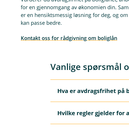
for en gjennomgang av økonomien din. Samm
er en hensiktsmessig løsning for deg, og om 
kan passe bedre.
Kontakt oss for rådgivning om boliglån
Vanlige spørsmål 
Hva er avdragsfrihet på 
Å
p
n
e
Avdragsfrihet betyr at du i en
Hvilke regler gjelder for
/
Å
stående uendret, og de månedl
L
p
u
n