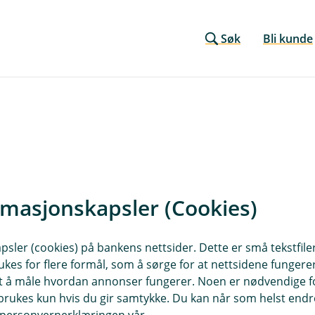
Søk
Bli kunde
rmasjonskapsler (Cookies)
r du oss
Om Kvinesdal Spare
sler (cookies) på bankens nettsider. Dette er små tekstfile
ukes for flere formål, som å sørge for at nettsidene fungerer
sse
Org.nr: 937894805
samt å måle hvordan annonser fungerer. Noen er nødvendige 
4480 Kvinesdal
rukes kun hvis du gir samtykke. Du kan når som helst endre 
Om oss