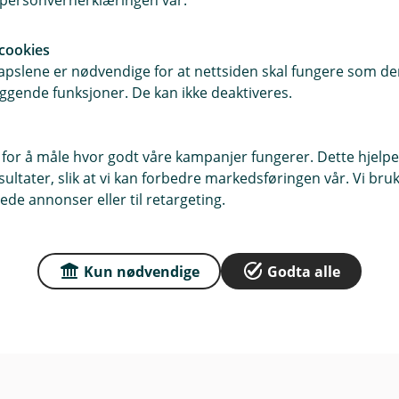
i personvernerklæringen vår.
4480 Kvinesdal
cookies
r
pslene er nødvendige for at nettsiden skal fungere som den
dag: 10:00 - 15:30 Torsdag:
ggende funksjoner. De kan ikke deaktiveres.
 Fredag: 10:00 - 15:30
dag: stengt
 for å måle hvor godt våre kampanjer fungerer. Dette hjelper
ltater, slik at vi kan forbedre markedsføringen vår. Vi bruke
ede annonser eller til retargeting.
Kun nødvendige
Godta alle