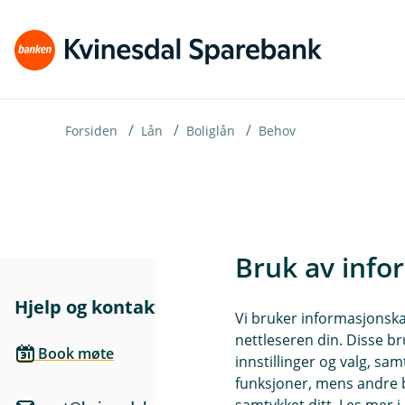
H
o
p
p
i
Forsiden
Lån
Boliglån
Behov
n
n
h
o
Bruk av info
d
Hjelp og kontakt
Her finne
e
Vi bruker informasjonskap
t
nettleseren din. Disse br
Besøksadre
Book møte
innstillinger og valg, 
Nesgata 7A, 
funksjoner, mens andre b