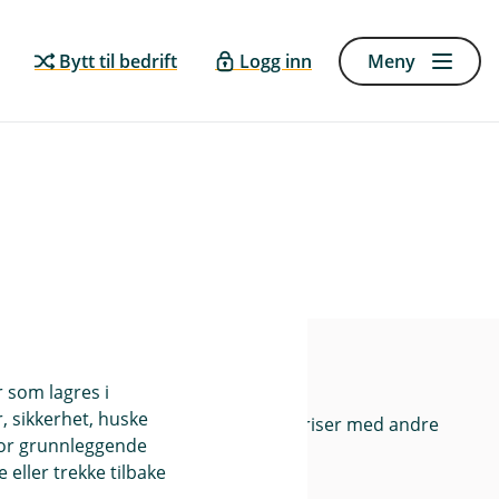
Signer dokumenter
Bytt til bedrift
Logg inn
Meny
Dine samtykker
bank
Priser
r som lagres i
, sikkerhet, huske
Sammenlign våre priser med andre
for grunnleggende
selskaper på
eller trekke tilbake