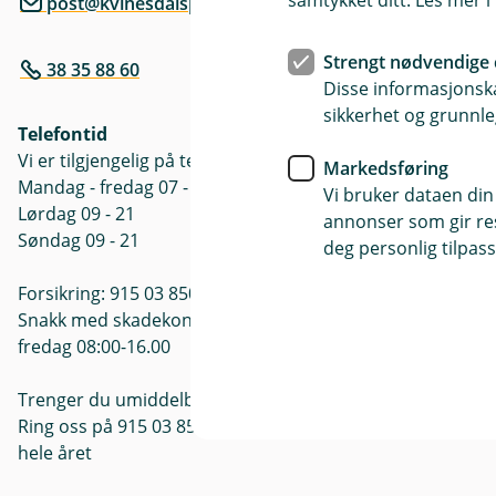
samtykket ditt. Les mer 
post@kvinesdalsparebank.no
Postadresse
Nesgata 7A, 
Strengt nødvendige 
38 35 88 60
Åpningstide
Disse informasjonska
Mandag - Ons
sikkerhet og grunnle
Telefontid
10:00 - 17:00
Vi er tilgjengelig på telefon:
Lørdag - Søn
Markedsføring
Mandag - fredag 07 - 21
Vi bruker dataen din
Lørdag 09 - 21
annonser som gir resu
Søndag 09 - 21
deg personlig tilpass
Forsikring: 915 03 850
Snakk med skadekonsulent: mandag til
fredag 08:00-16.00
Trenger du umiddelbar hjelp?
Ring oss på 915 03 850 døgnet rundt,
hele året