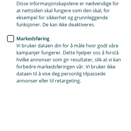
Disse informasjonskapslene er nødvendige for
Kvinesdal Sparebank gjennomførte interne
at nettsiden skal fungere som den skal, for
arbeidsprosesser mellom ansatte og styret i 2021 og
eksempel for sikkerhet og grunnleggende
valgte ut fem av FN bærekraftmål som veiledning for
funksjoner. De kan ikke deaktiveres.
vårt arbeid med bærekraft.
Markedsføring
Vi bruker dataen din for å måle hvor godt våre
kampanjer fungerer. Dette hjelper oss å forstå
Vi skal være en ressurs for lokalsamfunnet
hvilke annonser som gir resultater, slik at vi kan
Lokalbankenes rolle som drivkrefter for vekst og
forbedre markedsføringen vår. Vi bruker ikke
utvikling for privatkunder, næringsliv og norske
dataen til å vise deg personlig tilpassede
lokalsamfunn, vil fremover blir viktigere enn noen
annonser eller til retargeting.
gang. Lokalbankenes rådgivningstilbud og nærhet til
kundene gjør dem til nøkkelaktører i omstillingen av
norske småbedrifter, og i å sikre ny aktivitet og
arbeidsplasser når det som ikke er bærekraftig skal
erstattes.
Nærhet til kunden gir også lokal - bankene et godt