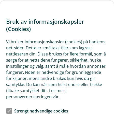
H
o
Bruk av informasjonskapsler
p
p
(Cookies)
i
Vi bruker informasjonskapsler (cookies) på bankens
nettsider. Dette er små tekstfiler som lagres i
n
nettleseren din. Disse brukes for flere formål, som å
n
sørge for at nettsidene fungerer, sikkerhet, huske
h
innstillinger og valg, samt å måle hvordan annonser
o
fungerer. Noen er nødvendige for grunnleggende
funksjoner, mens andre brukes kun hvis du gir
d
samtykke. Du kan når som helst endre eller trekke
e
tilbake samtykket ditt. Les mer i
t
personvernerklæringen vår.
Bankens bærekraftstrategi
Strengt nødvendige cookies