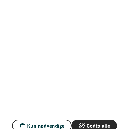
Org.nr: 937894805
Om oss
Priser
Sammenlign våre priser med andre selskaper på
Finansportalen.no
Våre priser
Personvern og informasjonskapsler
Sikkerhet og antihvitvask
Kun nødvendige
Godta alle