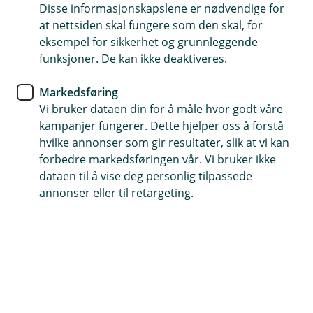
Global falt 6,8 %. En viktig del av nedgangen skyldtes at
Disse informasjonskapslene er nødvendige for
kronen styrket seg betydelig, særlig mot amerikanske
at nettsiden skal fungere som den skal, for
dollar. Teknologiaksjene hadde en tøff måned,
eksempel for sikkerhet og grunnleggende
eksempelvis falt NASDAQ-indeksen med 7,3 %, langt
funksjoner. De kan ikke deaktiveres.
mer enn bredere S&P500, som falt med 4,3 %.
Markedsføring
Markedsutvikling
Vi bruker dataen din for å måle hvor godt våre
kampanjer fungerer. Dette hjelper oss å forstå
Det store bildet i markedet var et tydelig skifte bort fra
hvilke annonser som gir resultater, slik at vi kan
årets vinnere. Halvlederaksjer og andre selskaper
forbedre markedsføringen vår. Vi bruker ikke
knyttet til utbyggingen av kunstig intelligens har steget
dataen til å vise deg personlig tilpassede
svært mye hittil i år, men fikk en kraftig korreksjon i juli.
annonser eller til retargeting.
Samtidig gjorde mer tradisjonelle sektorer som energi
og bank det bedre. Oljeprisen steg på ny uro i
Midtøsten, mens høyere renter og solide resultater
hjalp finansaksjene. Den nye sentralbanksjefen i USA
har nye tanker rundt FEDs kommunikasjon med
markedet, noe som bidro til at de lange rentene løftet
seg mot slutten av måneden. Vi tror ikke nivået på