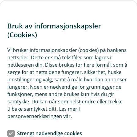
H
o
Bruk av informasjonskapsler
p
p
(Cookies)
Eika Global
i
Vi bruker informasjonskapsler (cookies) på bankens
Fondet er et aksjefond som investerer i selskaper
nettsider. Dette er små tekstfiler som lagres i
n
over hele verden, og passer for deg som har en
nettleseren din. Disse brukes for flere formål, som å
n
tidshorisont på sparingen din på minst 5 år.
sørge for at nettsidene fungerer, sikkerhet, huske
h
innstillinger og valg, samt å måle hvordan annonser
o
fungerer. Noen er nødvendige for grunnleggende
funksjoner, mens andre brukes kun hvis du gir
d
Månedsrapport for Eika Global
samtykke. Du kan når som helst endre eller trekke
e
tilbake samtykket ditt. Les mer i
t
personvernerklæringen vår.
Juli ble en svak måned for globale aksjefond målt i
norske kroner. Verdensindeksen falt 3,2 %, mens Eika
Strengt nødvendige cookies