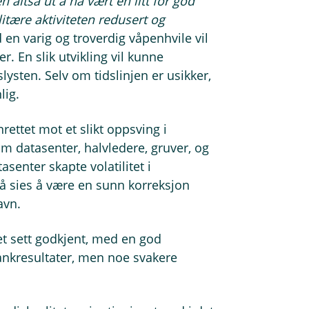
en altså ut å ha vært en litt for god
litære aktiviteten redusert og
 en varig og troverdig våpenhvile vil
r. En slik utvikling vil kunne
lysten. Selv om tidslinjen er usikker,
lig.
rettet mot et slikt oppsving i
m datasenter, halvledere, gruver, og
asenter skapte volatilitet i
 sies å være en sunn korreksjon
avn.
et sett godkjent, med en god
bankresultater, men noe svakere