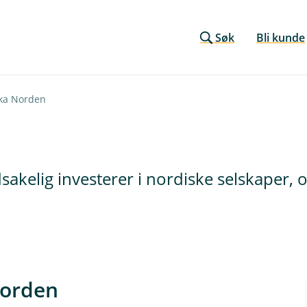
Søk
Bli kunde
ka Norden
akelig investerer i nordiske selskaper, 
Norden