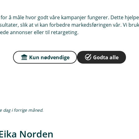
gangen økte 28 % og
 var høyt priset etter en sterk
 for å måle hvor godt våre kampanjer fungerer. Dette hjelper
et av det brede nedsalget i AI-
ltater, slik at vi kan forbedre markedsføringen vår. Vi bruke
er at resultatforbedringen i andre
ede annonser eller til retargeting.
og andre engangseffekter, mens
oe svakere enn ventet.
rk, men dette gjorde samtidig aksjen
Kun nødvendige
Godta alle
r og likvideringen av fondet
g i AI-relaterte aksjer mot slutten av
te dag i forrige måned.
 Eika Norden