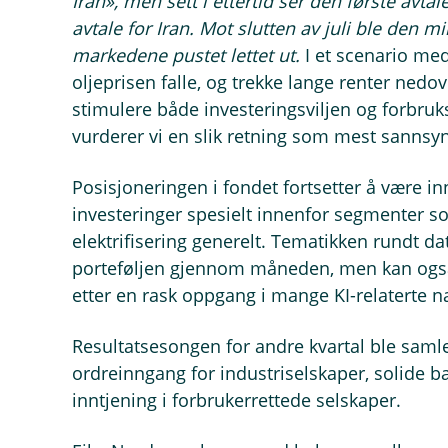
Iran»
, men sett i ettertid ser den første avtal
avtale for Iran. Mot slutten av juli ble den mi
markedene pustet lettet ut.
I et scenario med
oljeprisen falle, og trekke lange renter nedove
stimulere både investeringsviljen og forbruks
vurderer vi en slik retning som mest sannsyn
Posisjoneringen i fondet fortsetter å være inn
investeringer spesielt innenfor segmenter so
elektrifisering generelt. Tematikken rundt dat
porteføljen gjennom måneden, men kan også
etter en rask oppgang i mange KI-relaterte n
Resultatsesongen for andre kvartal ble saml
ordreinngang for industriselskaper, solide 
inntjening i forbrukerrettede selskaper.