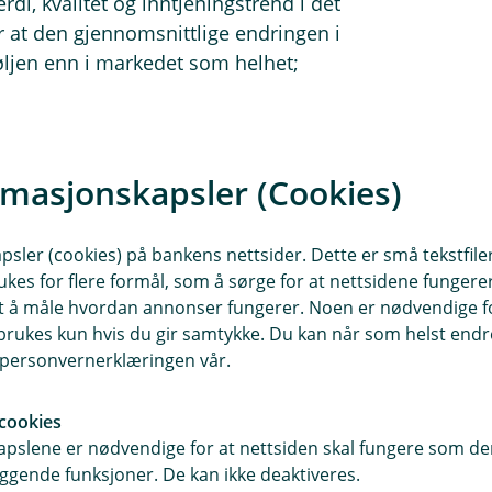
i, kvalitet og inntjeningstrend i det
r at den gjennomsnittlige endringen i
føljen enn i markedet som helhet;
r oss for å oppnå. Når vi ser hvilke
fire siste ukene noterer vi industri,
 er overvektet i (sammenlignet med
rmasjonskapsler (Cookies)
sler (cookies) på bankens nettsider. Dette er små tekstfile
ukes for flere formål, som å sørge for at nettsidene fungerer
t kapital under forvaltning kom klart
samt å måle hvordan annonser fungerer. Noen er nødvendige 
 et nytt AI-infrastrukturfond,
rukes kun hvis du gir samtykke. Du kan når som helst endre 
 resultatet var bedre enn ventet.
i personvernerklæringen vår.
m var klart bedre enn markedets
 lastebilordrene økte 33 % fra året
cookies
rlig sterk vekst i Nord-Amerika.
pslene er nødvendige for at nettsiden skal fungere som den
ggende funksjoner. De kan ikke deaktiveres.