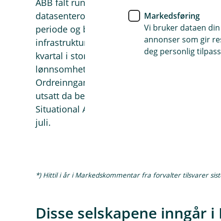
ABB falt rundt 13 % til tross for at ordreinn
datasenterordrene mer enn doblet seg; aksjen
Markedsføring
Vi bruker dataen din
periode og ble mot slutten av måneden ramm
annonser som gir resu
infrastrukturaksjer. Nokia falt rundt 34 % ett
deg personlig tilpass
kvartal i stor grad skyldtes lisensinntekter 
lønnsomheten i nettverksvirksomheten var n
Ordreinngangen fra AI- og skykunder var ste
utsatt da bekymring for høye AI-investeringe
Situational Awareness utløste et bredt nedsal
juli.
*) Hittil i år i Markedskommentar fra forvalter tilsvarer sis
Disse selskapene inngår i