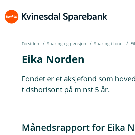
H
o
p
p
i
Forsiden
Sparing og pensjon
Sparing i fond
Ei
Eika Norden
n
n
h
Fondet er et aksjefond som hoveds
o
tidshorisont på minst 5 år.
d
e
t
Månedsrapport for Eika 