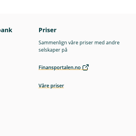
spekt og
lese fondenes
bank
Priser
Sammenlign våre priser med andre
selskaper på
Finansportalen.no
Våre priser