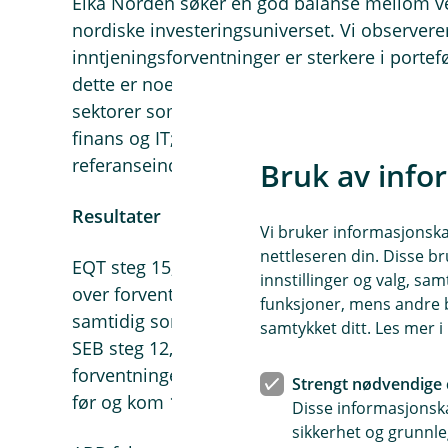
Eika Norden søker en god balanse mellom verd
nordiske investeringsuniverset. Vi observere
inntjeningsforventninger er sterkere i porte
dette er noe vi etterstreber og aktivt tilpasse
sektorer som hadde størst opprevideringer de 
finans og IT; alle sektorer som Eika Norden
referanseindeks).
Bruk av info
Resultater
Vi bruker informasjonskap
nettleseren din. Disse br
EQT steg 15,2 %, målt i norske kroner, etter a
innstillinger og valg, 
over forventningene, blant annet som følge av
funksjoner, mens andre b
samtidig som både investeringsinntektene og
samtykket ditt. Les mer 
SEB steg 12,7 % etter et kvartalsresultat so
forventninger, mens Volvo steg 7,3 % etter at
Strengt nødvendige 
før og kom 18 % over forventningene, med sæ
Disse informasjonska
sikkerhet og grunnle