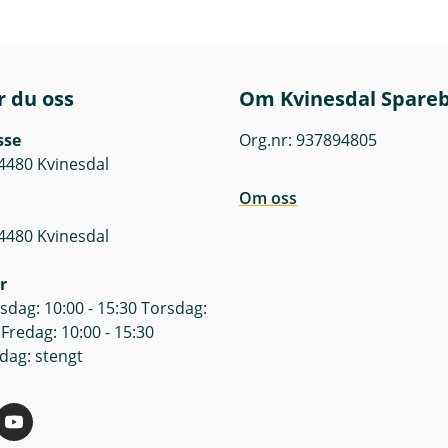
ap.
teringsmandat og risiko finner du i det enkelte fonds pro
engelig på våre nettsider. Før tegning oppfordres det til å 
r du oss
Om Kvinesdal Spare
t.
sse
Org.nr: 937894805
er finner du her.
4480 Kvinesdal
Om oss
4480 Kvinesdal
r
dag: 10:00 - 15:30 Torsdag:
 Fredag: 10:00 - 15:30
dag: stengt