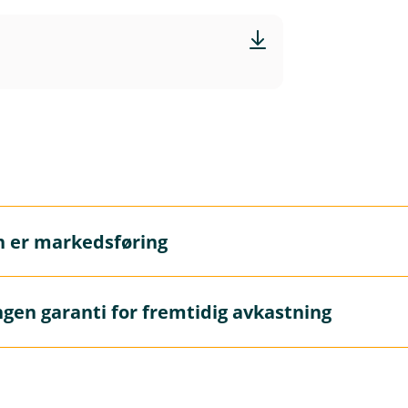
n er markedsføring
markedsføring og må ikke oppfattes som personlig rådgivnin
ngen garanti for fremtidig avkastning
 gi personlig rådgivning. Hvis du ønsker rådgivning fra en a
garanti for fremtidig avkastning. Fremtidig avkastning vil b
terens dyktighet, fondets risikoprofil og forvaltningshonora