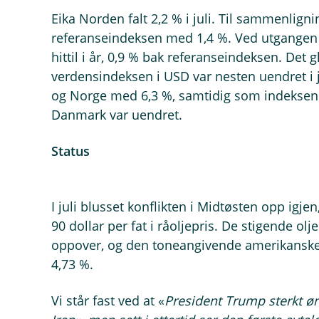
Eika Norden falt 2,2 % i juli. Til sammenligni
referanseindeksen med 1,4 %. Ved utgangen a
hittil i år, 0,9 % bak referanseindeksen. De
verdensindeksen i USD var nesten uendret i j
og Norge med 6,3 %, samtidig som indeksen i
Danmark var uendret.
Sta
I juli blusset konflikten i Midtøsten opp igjen
90 dollar per fat i råoljepris. De stigende ol
oppover, og den toneangivende amerikanske 
4,73 %.
Vi står fast ved at «
President Trump sterkt øn