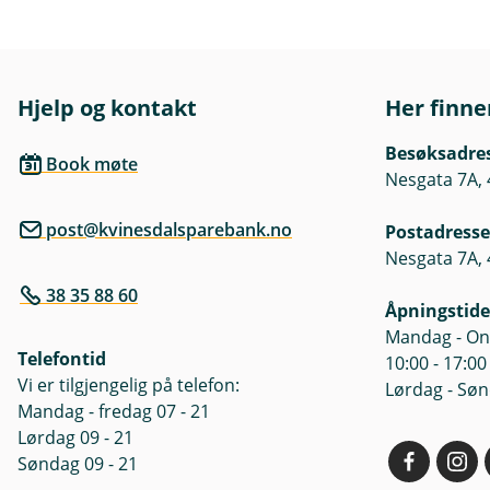
u
bli negativ som følge av kurst
k
k
Informasjon om fondenes inves
nøkkelinformasjon som er tilgj
Hjelp og kontakt
Her finne
nøkkelinformasjon og prospek
Besøksadre
Book møte
Oversikt om fondenes kostnad
Nesgata 7A, 
post@kvinesdalsparebank.no
Postadresse
Nesgata 7A, 
38 35 88 60
Åpningstide
Mandag - Ons
Telefontid
10:00 - 17:00
Vi er tilgjengelig på telefon:
Lørdag - Søn
Mandag - fredag 07 - 21
Lørdag 09 - 21
Søndag 09 - 21