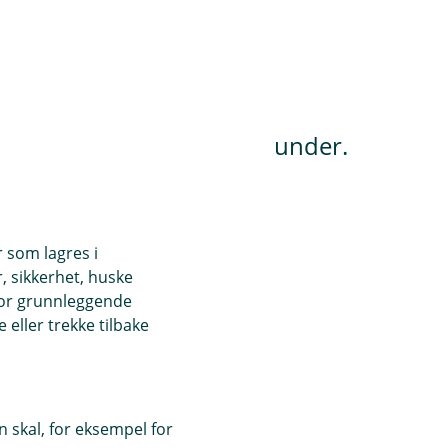
opplevelse for alle våre kunder.
for signering.
r som lagres i
, sikkerhet, huske
for grunnleggende
eller trekke tilbake
 skal, for eksempel for