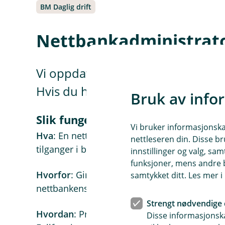
BM Daglig drift
Nettbankadministrato
Vi oppdaterer nå nettbankavtalene
Hvis du har mottatt en SMS om det
Bruk av info
Slik fungerer nettbankadministra
Vi bruker informasjonskap
Hva
: En nettbankadministrator er ansvarlig 
nettleseren din. Disse br
tilganger i bedriftens nettbank.
innstillinger og valg, 
funksjoner, mens andre b
Hvorfor
: Gir fleksibilitet i å styre hvem som 
samtykket ditt. Les mer 
nettbankens funksjoner.
Strengt nødvendige 
Hvordan
: Prosessen starter ved å følge ins
Disse informasjonska