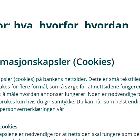
r; hva, hvorfor, hvordan
 for å sikre en bedre og tryggere bruker
te, ber vi deg om å følge instruksjonene 
rmasjonskapsler (Cookies)
tor
sler (cookies) på bankens nettsider. Dette er små tekstfile
for å administrere brukerne og
ukes for flere formål, som å sørge for at nettsidene fungerer
samt å måle hvordan annonser fungerer. Noen er nødvendige 
rukes kun hvis du gir samtykke. Du kan når som helst endre 
har tilgang til å bruke og tilpasse
i personvernerklæringen vår.
cookies
truksjonene i SMS-en du mottar.
pslene er nødvendige for at nettsiden skal fungere som den