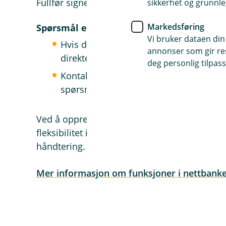
Fullfør signeringen for å bekrefte administra
sikkerhet og grunnle
Markedsføring
Spørsmål eller bekymringer?
Vi bruker dataen din
Hvis du mener at den oppgitte administr
annonser som gir resu
direkte slik at vi kan oppdatere til rikti
deg personlig tilpass
Kontakt oss også dersom du er usikker
spørsmål.
Ved å opprette en nettbankadministrator vil d
fleksibilitet i nettbanken, noe som bidrar til 
håndtering.
Mer informasjon om funksjoner i nettbank