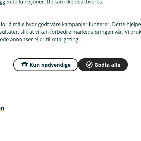
toren.
ggende funksjoner. De kan ikke deaktiveres.
 for å måle hvor godt våre kampanjer fungerer. Dette hjelper
atoren er feil, vennligst kontakt oss
ltater, slik at vi kan forbedre markedsføringen vår. Vi bruke
g person.
ede annonser eller til retargeting.
 på prosessen eller har andre
Kun nødvendige
Godta alle
in bedrift få mer kontroll og
en tryggere og mer effektiv finansiell
en