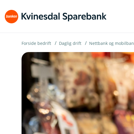
H
o
p
p
i
Forside bedrift
Daglig drift
Nettbank og mobilban
n
n
h
o
d
e
t