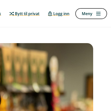
k
Bytt til privat
Logg inn
Meny