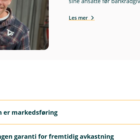
sine ansatte før bankrådgi
Les mer
n er markedsføring
markedsføring og må ikke oppfattes som personlig rådgivnin
ngen garanti for fremtidig avkastning
 gi personlig rådgivning. Hvis du ønsker rådgivning fra en a