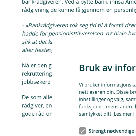
bankrådgiveren. Ved å bytte bank, innså Ame
rådgivning de kunne få gjennom en personlig
- «Bankrådgiveren tok seg tid til å forstå d
hadde for pensjonisttilværelsen, og hjalp hve
slik at det kan være mulig å få drømmene opp
aller fleste»,
forteller May Britt videre.
Bruk av info
Nå er den gode pensjonsordningen til de ans
rekruttering av nye ansatte. De merker også
jobbsøkere forventer i større grad enn tidlige
Vi bruker informasjonskap
nettleseren din. Disse br
De som allerede arbeider hos Amestro setter 
innstillinger og valg, 
rådgiver, enten det er få hjelp til å få oversik
funksjoner, mens andre b
gode råd om hvilke grep de kan ta for å få 
samtykket ditt. Les mer 
Strengt nødvendige 