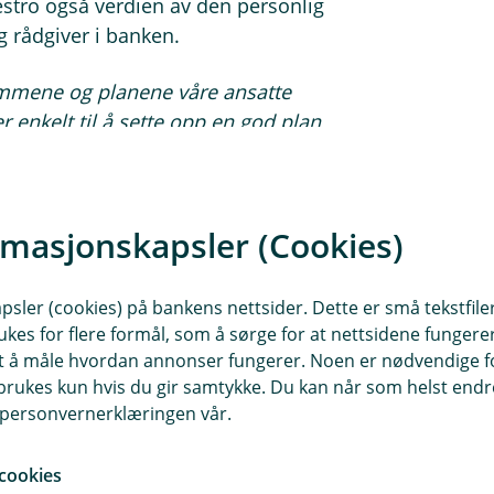
stro også verdien av den personlig
 rådgiver i banken.
rømmene og planene våre ansatte
r enkelt til å sette opp en god plan
fylt. Dette var høyt verdsatt hos de
rmasjonskapsler (Cookies)
atte noe Amestro aktivt bruker i
 at en god pensjonsordning er noe
re.
sler (cookies) på bankens nettsider. Dette er små tekstfile
ukes for flere formål, som å sørge for at nettsidene fungerer
stor pris på den hjelpen de får av
samt å måle hvordan annonser fungerer. Noen er nødvendige 
t over sin egen pensjon, eller å få
rukes kun hvis du gir samtykke. Du kan når som helst endre 
mest ut av pensjonssparingen sin.
i personvernerklæringen vår.
cookies