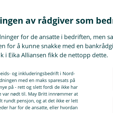
gingen av rådgiver som be
nger for de ansatte i bedriften, men sav
en for å kunne snakke med en bankrådgiv
k i Eika Alliansen fikk de nettopp dette.
beids- og inkluderingsbedrift i Nord-
ordningen med en maks sparesats på
e på - rett og slett fordi de ikke har
e var nødt til. May Britt innrømmer at
t rundt pensjon, og at det ikke er lett
der har for de ansatte, eller hvordan