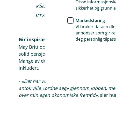
Disse informasjonska
«
Som bedriftseier er dette 
sikkerhet og grunnle
investeringene vi har gjort!
»
Markedsføring
Vi bruker dataen din
annonser som gir resu
deg personlig tilpass
Gir inspirasjon til egen privat pensjonssp
May Britt opplever at når de ansatte forstår
solid pensjonsordning, påvirker dette også i
Mange av de ansatte har nå begynt å spare t
inkludert.
- «
Det har vært en vekker for mange av oss. P
antok ville «ordne seg» gjennom jobben, men 
over min egen økonomiske fremtid
»
,
sier hu