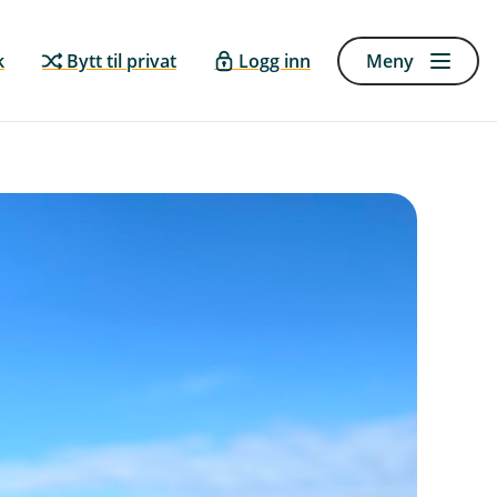
k
Bytt til privat
Logg inn
Meny