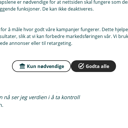
pslene er nødvendige for at nettsiden skal fungere som den
én av de smarteste
ggende funksjoner. De kan ikke deaktiveres.
 for å måle hvor godt våre kampanjer fungerer. Dette hjelper
ltater, slik at vi kan forbedre markedsføringen vår. Vi bruke
ede annonser eller til retargeting.
aring
 mer om hvor viktig det er med en
nteressen for sparing generelt.
Kun nødvendige
Godta alle
il pensjon på egen hånd, May Britt
ensjon var noe jeg tidligere bare
nå ser jeg verdien i å ta kontroll
n.