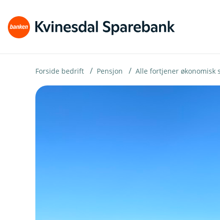
H
o
p
p
i
Forside bedrift
Pensjon
Alle fortjener økonomisk se
n
n
h
o
d
e
t