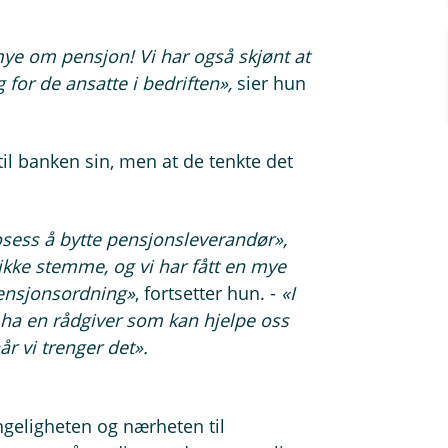
 mye om pensjon! Vi har også skjønt at
for de ansatte i bedriften»,
sier hun
 til banken sin, men at de tenkte det
rosess å bytte pensjonsleverandør»,
 ikke stemme, og vi har fått en mye
pensjonsordning»
, fortsetter hun. -
«I
 å ha en rådgiver som kan hjelpe oss
r vi trenger det».
engeligheten og nærheten til