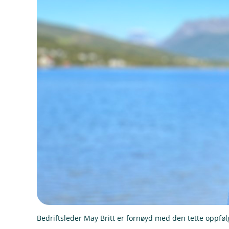
Bedriftsleder May Britt er fornøyd med den tette oppføl