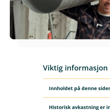
Viktig informasjon
Innholdet på denne side
Å
p
n
e
Innholdet på disse sidene er 
Historisk avkastning er i
/
Å
autoriserte rådgivere som kan