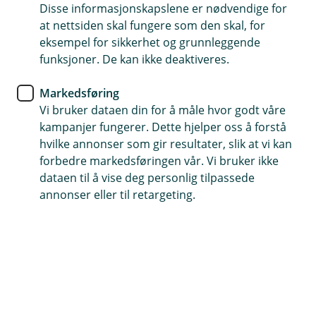
Når dere er to er det viktig at dere tar vare på
Disse informasjonskapslene er nødvendige for
hverandre økonomisk.
at nettsiden skal fungere som den skal, for
eksempel for sikkerhet og grunnleggende
funksjoner. De kan ikke deaktiveres.
Markedsføring
Vi bruker dataen din for å måle hvor godt våre
Med en felles bolig kommer det større utgifter og
kampanjer fungerer. Dette hjelper oss å forstå
ansvar for å betale ned gjelden dere deler. Vi
hvilke annonser som gir resultater, slik at vi kan
anbefaler disse forsikringene slik at dere også
forbedre markedsføringen vår. Vi bruker ikke
kan fortsette å ta godt vare på hverandre hvis det
dataen til å vise deg personlig tilpassede
skjer noe uventet med helsen.
annonser eller til retargeting.
Vil du ta en prat om forsikringene?
Ta kontakt, vi hjelper gjerne!