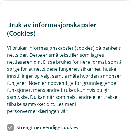
H
o
Bruk av informasjonskapsler
p
p
(Cookies)
i
Vi bruker informasjonskapsler (cookies) på bankens
nettsider. Dette er små tekstfiler som lagres i
n
nettleseren din. Disse brukes for flere formål, som å
n
sørge for at nettsidene fungerer, sikkerhet, huske
h
innstillinger og valg, samt å måle hvordan annonser
o
fungerer. Noen er nødvendige for grunnleggende
funksjoner, mens andre brukes kun hvis du gir
d
samtykke. Du kan når som helst endre eller trekke
e
tilbake samtykket ditt. Les mer i
t
personvernerklæringen vår.
Du og jeg og vi to
Strengt nødvendige cookies