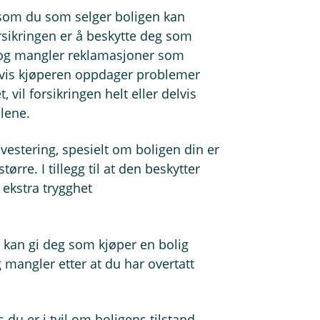
g som du som selger boligen kan
rsikringen er å beskytte deg som
il og mangler reklamasjoner som
 Hvis kjøperen oppdager problemer
 vil forsikringen helt eller delvis
ilene.
vestering, spesielt om boligen din er
større. I tillegg til at den beskytter
 ekstra trygghet
m kan gi deg som kjøper en bolig
g mangler etter at du har overtatt
 du er i tvil om boligens tilstand.