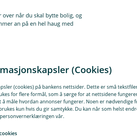
 over når du skal bytte bolig, og
ommer an på en hel haug med
nkelt forklart er flere boliger til
re å selge først. Da vet du nøyaktig
g.
rmasjonskapsler (Cookies)
kelt forklart er færre boliger til
sler (cookies) på bankens nettsider. Dette er små tekstfile
om regel tryggere å kjøpe først.
ukes for flere formål, som å sørge for at nettsidene fungerer
samt å måle hvordan annonser fungerer. Noen er nødvendige 
en personlige økonomien din, hvor
rukes kun hvis du gir samtykke. Du kan når som helst endre 
 du ikke finner drømmeboligen med
i personvernerklæringen vår.
rkedet akkurat nå.
cookies
m
du skal selge boligen