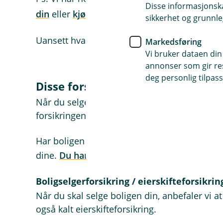
Disse informasjonska
din
eller
kjøpe ditt neste drømmehjem
.
sikkerhet og grunnle
Uansett hva du går for, bør du bare ikke gle
Markedsføring
Vi bruker dataen din
annonser som gir resu
deg personlig tilpass
Disse forsikringene bør du ha når 
Når du selger eller kjøper en bolig, bør du al
forsikringene du trenger.
Har boligen og tingene gått opp i verdi bør d
dine.
Du har nok større verdier enn du tror.
Boligselgerforsikring / eierskifteforsikrin
Når du skal selge boligen din, anbefaler vi at
også kalt eierskifteforsikring.