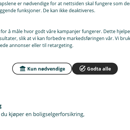
pslene er nødvendige for at nettsiden skal fungere som den
ggende funksjoner. De kan ikke deaktiveres.
mme forsikringene dine.
 for å måle hvor godt våre kampanjer fungerer. Dette hjelper
ltater, slik at vi kan forbedre markedsføringen vår. Vi bruke
ede annonser eller til retargeting.
du selger og kjøper en bolig
ltid sørge for at du har de
Kun nødvendige
Godta alle
u i alle fall oppgradere forsikringene
g
 du kjøper en boligselgerforsikring,