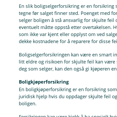
En slik boligselgerforsikring er en forsikrin
tegne før salget finner sted. Poenget med fo
selger boligen å stå ansvarlig for skjulte fe
eventuelt måtte oppstå etter overtakelsen.
som ikke var kjent eller opplyst om ved salget,
dekke kostnadene for å reparere for disse fe
Boligselgerforsikringen kan være en smart in
litt eldre og risikoen for skjulte feil kan være 
deg som selger, kan den også gi kjøperen en
Boligkjøperforsikring
En boligkjøperforsikring er en forsikring so
juridisk hjelp hvis du oppdager skjulte feil o
boligen.
Forsikringen kan være kjekk å ha spesielt hvis