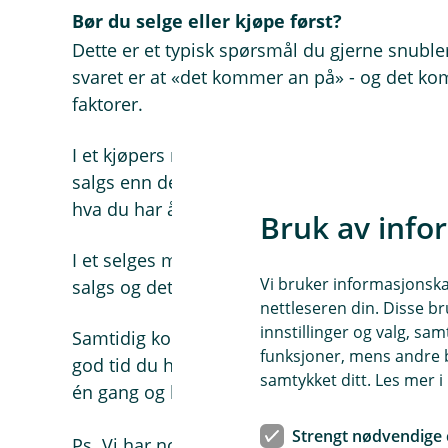
Bør du selge eller kjøpe først?
Dette er et typisk spørsmål du gjerne snubler
svaret er at «det kommer an på» - og det k
faktorer.
I et kjøpers marked, altså et marked hvor det e
salgs enn det er kjøpere, kan det være trygge
hva du har å rutte med for å kjøpe en ny boli
Bruk av info
I et selges marked, altså et marked hvor det en
Vi bruker informasjonskap
salgs og det er lett å selge en bolig, er det s
nettleseren din. Disse br
innstillinger og valg, 
Samtidig kommer det også an ting som på d
funksjoner, mens andre b
god tid du har, om du har et sted å bo hvis
samtykket ditt. Les mer 
én gang og hvor attraktiv din bolig er på ma
Strengt nødvendige 
Ps. Vi har noen smarte råd til deg - enten o