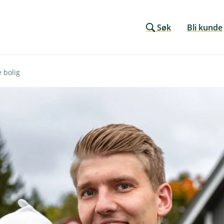
Søk
Bli kunde
e bolig