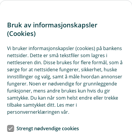
H
o
Bruk av informasjonskapsler
p
p
(Cookies)
i
Vi bruker informasjonskapsler (cookies) på bankens
nettsider. Dette er små tekstfiler som lagres i
n
nettleseren din. Disse brukes for flere formål, som å
n
sørge for at nettsidene fungerer, sikkerhet, huske
h
innstillinger og valg, samt å måle hvordan annonser
o
fungerer. Noen er nødvendige for grunnleggende
funksjoner, mens andre brukes kun hvis du gir
d
samtykke. Du kan når som helst endre eller trekke
e
tilbake samtykket ditt. Les mer i
t
personvernerklæringen vår.
Når er det er på tide å flytte videre og selge boligen din, er
det mye som må ordnes. Her får du en liten sjekkliste for å
Strengt nødvendige cookies