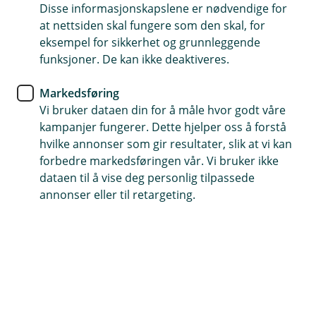
komme i gang.
Disse informasjonskapslene er nødvendige for
at nettsiden skal fungere som den skal, for
Tips- og råd
eksempel for sikkerhet og grunnleggende
funksjoner. De kan ikke deaktiveres.
Dette bør du gjøre når du skal
selge boligen din
Markedsføring
Vi bruker dataen din for å måle hvor godt våre
Trenger du større plass eller en leilighet med
kampanjer fungerer. Dette hjelper oss å forstå
hvilke annonser som gir resultater, slik at vi kan
heis? Her får du som skal selge boligen din noen
forbedre markedsføringen vår. Vi bruker ikke
gode og praktiske råd på veien.
dataen til å vise deg personlig tilpassede
annonser eller til retargeting.
Det å selge hjemmet ditt er ikke bare-bare, for det er
mye som skal gå på skinner før alt er klappet og
klart.
Ikke minst bør du sørge for at du har økonomien
i orden og har bestemt deg for om du skal selge eller
kjøpe først.