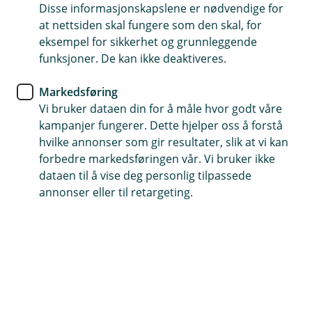
satt opp ledningene dine på en trygg måte.
Disse informasjonskapslene er nødvendige for
at nettsiden skal fungere som den skal, for
Husforsikring
eksempel for sikkerhet og grunnleggende
Er du kreativ med
funksjoner. De kan ikke deaktiveres.
skjøteledningene i julen?
Markedsføring
Vi bruker dataen din for å måle hvor godt våre
I advent- og juletiden er det mye elektriske lys og
kampanjer fungerer. Dette hjelper oss å forstå
pynt som skal frem. Da holder kanskje ikke de
hvilke annonser som gir resultater, slik at vi kan
faste strømpunktene, og mange av oss tyr til
forbedre markedsføringen vår. Vi bruker ikke
dataen til å vise deg personlig tilpassede
skjøteledning som en løsning.
annonser eller til retargeting.
– Det er helt greit og en praktisk løsning, så lenge det
er midlertidig og du bruker det med fornuft. Mange
pynter jo ute også. Da må du huske å bruke
skjøteledning som er godkjent for å bruke ute i vått og
kaldt vær. Du kan altså ikke ta en hvilken som helst
skjøteledning og trekke den ut, sier skadeforebygger