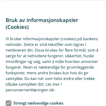
H
o
Bruk av informasjonskapsler
p
p
(Cookies)
i
Vi bruker informasjonskapsler (cookies) på bankens
nettsider. Dette er små tekstfiler som lagres i
n
nettleseren din. Disse brukes for flere formål, som å
n
sørge for at nettsidene fungerer, sikkerhet, huske
h
innstillinger og valg, samt å måle hvordan annonser
o
fungerer. Noen er nødvendige for grunnleggende
funksjoner, mens andre brukes kun hvis du gir
d
samtykke. Du kan når som helst endre eller trekke
e
tilbake samtykket ditt. Les mer i
t
personvernerklæringen vår.
Kabelvirvar er nok et vanlig syn i mange hjem, men har du
Strengt nødvendige cookies