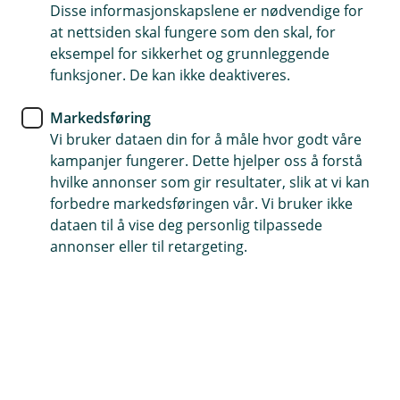
svart på de mest stilte spørsmålene.
Disse informasjonskapslene er nødvendige for
at nettsiden skal fungere som den skal, for
eksempel for sikkerhet og grunnleggende
Hva kan vi hjelpe deg med?
funksjoner. De kan ikke deaktiveres.
Markedsføring
Betaling og Avtalegiro
Vi bruker dataen din for å måle hvor godt våre
kampanjer fungerer. Dette hjelper oss å forstå
hvilke annonser som gir resultater, slik at vi kan
Om fusjonen med Fremtind
forbedre markedsføringen vår. Vi bruker ikke
dataen til å vise deg personlig tilpassede
annonser eller til retargeting.
Bil og andre kjøretøy
Dyr
Hus og eiendeler