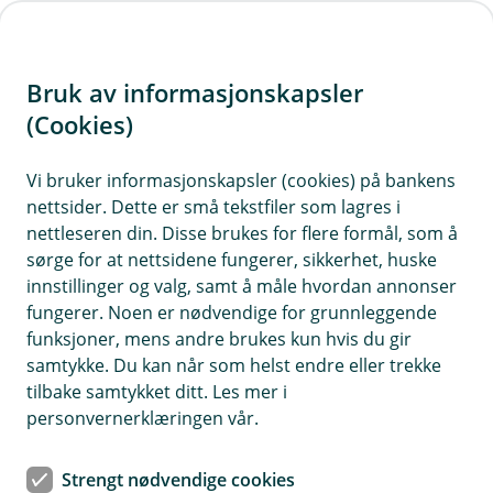
H
o
Bruk av informasjonskapsler
p
p
(Cookies)
Spørsmål og svar
i
Vi bruker informasjonskapsler (cookies) på bankens
Vi har samlet ofte stilte spørsmål med tilhørende
nettsider. Dette er små tekstfiler som lagres i
n
svar på denne siden. Dersom du ikke finner svar
nettleseren din. Disse brukes for flere formål, som å
n
på det du lurer på, kan du ta kontakt med oss på
sørge for at nettsidene fungerer, sikkerhet, huske
h
telefon eller sende oss en melding.
innstillinger og valg, samt å måle hvordan annonser
o
fungerer. Noen er nødvendige for grunnleggende
funksjoner, mens andre brukes kun hvis du gir
d
samtykke. Du kan når som helst endre eller trekke
e
Spørsmål og svar om forsikring
tilbake samtykket ditt. Les mer i
t
personvernerklæringen vår.
Har du spørsmål om forsikringene dine? Her kan
du kanskje finne svar på det du lurer på. Vi har
Strengt nødvendige cookies