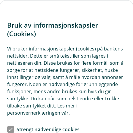
H
o
Bruk av informasjonskapsler
p
p
(Cookies)
Ofte stilte spørsmål og svar om
i
liv og helse
Vi bruker informasjonskapsler (cookies) på bankens
nettsider. Dette er små tekstfiler som lagres i
n
Vi har samlet de mest stilte spørsmålene om liv
nettleseren din. Disse brukes for flere formål, som å
n
sørge for at nettsidene fungerer, sikkerhet, huske
og helse. Få svarene du trenger fra sidene under.
h
innstillinger og valg, samt å måle hvordan annonser
o
fungerer. Noen er nødvendige for grunnleggende
funksjoner, mens andre brukes kun hvis du gir
d
Hva kan vi hjelpe deg med?
samtykke. Du kan når som helst endre eller trekke
e
tilbake samtykket ditt. Les mer i
t
personvernerklæringen vår.
Helse
Strengt nødvendige cookies