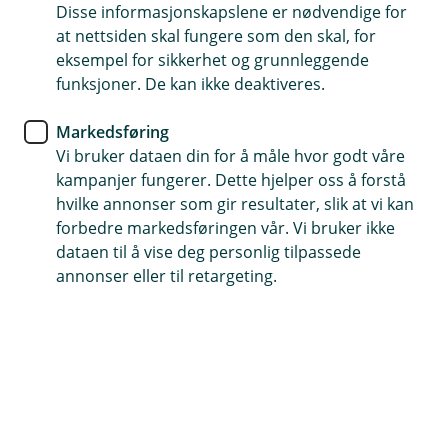
Disse informasjonskapslene er nødvendige for
Kritisk sykdom
at nettsiden skal fungere som den skal, for
eksempel for sikkerhet og grunnleggende
funksjoner. De kan ikke deaktiveres.
Barn
Markedsføring
Vi bruker dataen din for å måle hvor godt våre
Liv
kampanjer fungerer. Dette hjelper oss å forstå
hvilke annonser som gir resultater, slik at vi kan
Ufør
forbedre markedsføringen vår. Vi bruker ikke
dataen til å vise deg personlig tilpassede
annonser eller til retargeting.
Ulykke
Hjelp og kontakt