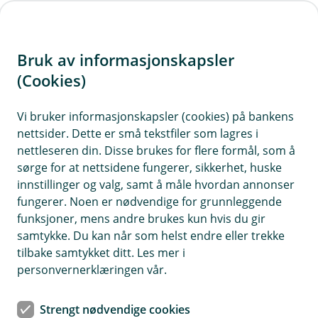
H
o
Bruk av informasjonskapsler
p
p
(Cookies)
Livsforsikring
i
Vi bruker informasjonskapsler (cookies) på bankens
Her finner du våre ofte stilte spørsmål om
nettsider. Dette er små tekstfiler som lagres i
n
livsforsikring.
nettleseren din. Disse brukes for flere formål, som å
n
sørge for at nettsidene fungerer, sikkerhet, huske
h
innstillinger og valg, samt å måle hvordan annonser
o
fungerer. Noen er nødvendige for grunnleggende
Spørsmål og svar om livsforsikring
funksjoner, mens andre brukes kun hvis du gir
d
samtykke. Du kan når som helst endre eller trekke
e
tilbake samtykket ditt. Les mer i
Hva er livsforsikring og hvem kan kjøpe
t
personvernerklæringen vår.
Å
det?
p
n
Livsforsikring, også kjent som
Strengt nødvendige cookies
e