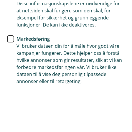
Disse informasjonskapslene er nødvendige for
En fast rådgiver som er lett å kontakte
at nettsiden skal fungere som den skal, for
eksempel for sikkerhet og grunnleggende
Vi er fleksible og finner en løsning som passer for deg
funksjoner. De kan ikke deaktiveres.
Vi tilbyr konkurransedyktige betingelser
Markedsføring
Vi bruker dataen din for å måle hvor godt våre
Få et tilbud på boliglån
kampanjer fungerer. Dette hjelper oss å forstå
hvilke annonser som gir resultater, slik at vi kan
forbedre markedsføringen vår. Vi bruker ikke
Hos oss får du mer enn bare et
dataen til å vise deg personlig tilpassede
annonser eller til retargeting.
boliglån
Å flytte boliglånet til oss er enkelt og kan være
lønnsomt for deg. Du får en egen rådgiver som
finner den beste løsningen for deg, ditt liv og din
økonomi.