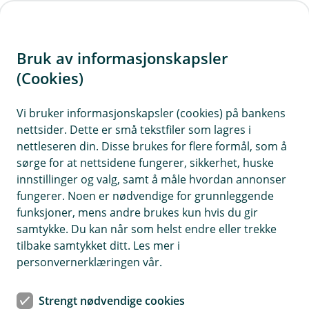
H
o
Bruk av informasjonskapsler
p
p
(Cookies)
i
Vi bruker informasjonskapsler (cookies) på bankens
nettsider. Dette er små tekstfiler som lagres i
n
nettleseren din. Disse brukes for flere formål, som å
n
sørge for at nettsidene fungerer, sikkerhet, huske
h
innstillinger og valg, samt å måle hvordan annonser
o
fungerer. Noen er nødvendige for grunnleggende
funksjoner, mens andre brukes kun hvis du gir
d
samtykke. Du kan når som helst endre eller trekke
e
tilbake samtykket ditt. Les mer i
t
personvernerklæringen vår.
Flytte boliglån
Strengt nødvendige cookies